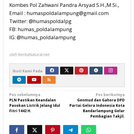
Kombes Pol Zahwani Pandra Arsyad S.H.,M.Si.,
Email : humaspoldalampung@gmail.com
Twitter: @humaspoldalpg
FB: humas_poldalampung
IG: @humas_poldalampung
oleh
BeritaNatural.net
Ikuti Kami Pada
Navigasi
Pos sebelumnya
Pos berikutnya
PLN Pastikan Keandalan
Genmud dan Gahora DPD
pos
Pasokan Listrik Jelang Idul
Partai Gelora Indonesia Kota
Fitri 1442 H.
Bandarlampung Gelar
Pembagian Takjil.