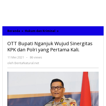
Beranda
»
Hukum dan Kriminal
»
OTT
Bupati
Nganjuk
OTT Bupati Nganjuk Wujud Sinergitas
Wujud
Sinergitas
KPK dan Polri yang Pertama Kali.
KPK
dan
11 Mei 2021
oleh
-
86 views
Polri
BeritaNatural.net
oleh
BeritaNatural.net
yang
Pertama
Kali.