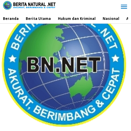
Lewati
ke
konten
Beranda
Berita Utama
Hukum dan Kriminal
Nasional
Ad