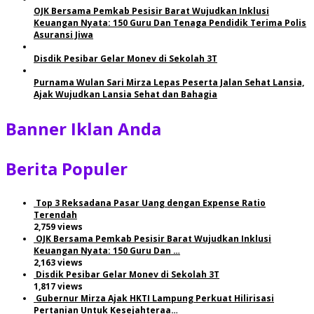
OJK Bersama Pemkab Pesisir Barat Wujudkan Inklusi
Keuangan Nyata: 150 Guru Dan Tenaga Pendidik Terima Polis
Asuransi Jiwa
Disdik Pesibar Gelar Monev di Sekolah 3T
Purnama Wulan Sari Mirza Lepas Peserta Jalan Sehat Lansia,
Ajak Wujudkan Lansia Sehat dan Bahagia
Banner Iklan Anda
Berita Populer
Top 3 Reksadana Pasar Uang dengan Expense Ratio
Terendah
2,759 views
OJK Bersama Pemkab Pesisir Barat Wujudkan Inklusi
Keuangan Nyata: 150 Guru Dan …
2,163 views
Disdik Pesibar Gelar Monev di Sekolah 3T
1,817 views
Gubernur Mirza Ajak HKTI Lampung Perkuat Hilirisasi
Pertanian Untuk Kesejahteraa…