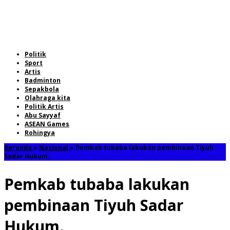
Politik
Sport
Artis
Badminton
Sepakbola
Olahraga kita
Politik Artis
Abu Sayyaf
ASEAN Games
Rohingya
Beranda
»
Nasional
»
Pemkab tubaba lakukan pembinaan Tiyuh
Sadar Hukum.
Pemkab tubaba lakukan
pembinaan Tiyuh Sadar
Hukum.