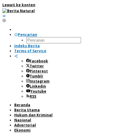
Lewati ke konten
Pencarian
Indeks Berita
Terms of Service
Facebook
Twitter
Pinterest
Tumblr
Instagram
Linkedin
Youtube
RSS
Beranda
Berita Utama
Hukum dan Kriminal
Nasional
Advertorial
Ekonomi