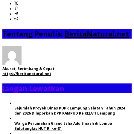
Tentang Penulis:
BeritaNatural.net
Akurat, Berimbang & Cepat
https://beritanatural.net
Jangan Lewatkan
Sejumlah Proyek Dinas PUPR Lampung Selatan Tahun 2024
dan 2026 Dilaporkan DPP KAMPUD Ke KEJATI Lampung
Warga Perumahan Grand Esha Adu Smash di Lomba
Bulutangkis HUT RI ke-81