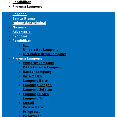
Pendidikan
Provinsi Lampung
Beranda
Berita Utama
Hukum dan Kriminal
Nasional
Advertorial
Ekonomi
Pendidikan
UBL
Universitas Lampung
UIN Raden Intan Lampung
Provinsi Lampung
Pemprov Lampung
DPRD Provinsi Lampung
Bandar Lampung
Kota Metro
Lampung Barat
Lampung Tengah
Lampung Selatan
Lampung Utara
Lampung Timur
Mesuji
Pesisir Barat
Pringsewu
Pesawaran