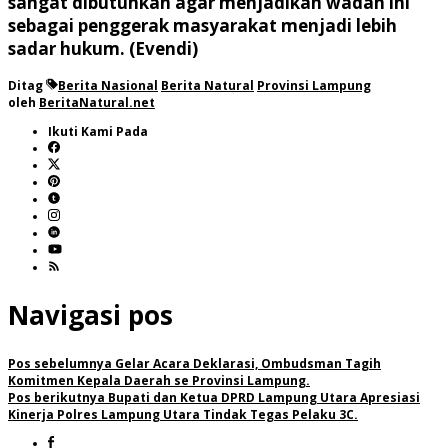
sangat dibutuhkan agar menjadikan wadah ini
sebagai penggerak masyarakat menjadi lebih
sadar hukum. (Evendi)
Ditag
Berita Nasional
Berita Natural
Provinsi Lampung
oleh
BeritaNatural.net
Ikuti Kami Pada
Navigasi pos
Pos sebelumnya
Gelar Acara Deklarasi, Ombudsman Tagih
Komitmen Kepala Daerah se Provinsi Lampung.
Pos berikutnya
Bupati dan Ketua DPRD Lampung Utara Apresiasi
Kinerja Polres Lampung Utara Tindak Tegas Pelaku 3C.