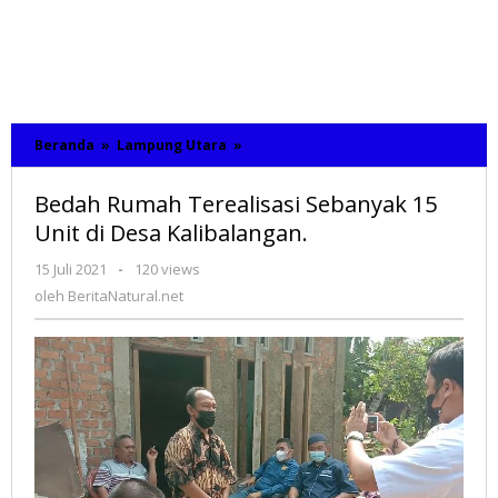
Beranda
»
Lampung Utara
»
Bedah
Rumah
Terealisasi
Bedah Rumah Terealisasi Sebanyak 15
Sebanyak
15
Unit di Desa Kalibalangan.
Unit
di
15 Juli 2021
oleh
-
120 views
Desa
BeritaNatural.net
oleh
BeritaNatural.net
Kalibalangan.