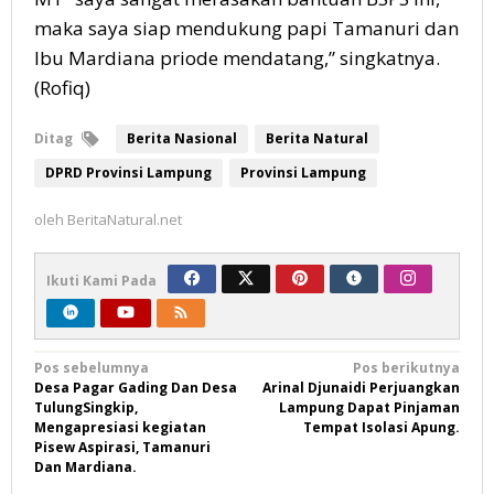
maka saya siap mendukung papi Tamanuri dan
Ibu Mardiana priode mendatang,” singkatnya.
(Rofiq)
Ditag
Berita Nasional
Berita Natural
DPRD Provinsi Lampung
Provinsi Lampung
oleh
BeritaNatural.net
Ikuti Kami Pada
Navigasi
Pos sebelumnya
Pos berikutnya
Desa Pagar Gading Dan Desa
Arinal Djunaidi Perjuangkan
pos
TulungSingkip,
Lampung Dapat Pinjaman
Mengapresiasi kegiatan
Tempat Isolasi Apung.
Pisew Aspirasi, Tamanuri
Dan Mardiana.