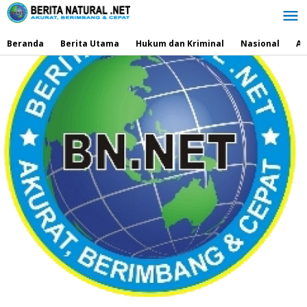
Lewati
ke
konten
Beranda
Berita Utama
Hukum dan Kriminal
Nasional
Ad