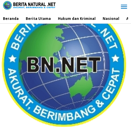
Lewati
ke
konten
Beranda
Berita Utama
Hukum dan Kriminal
Nasional
Ad