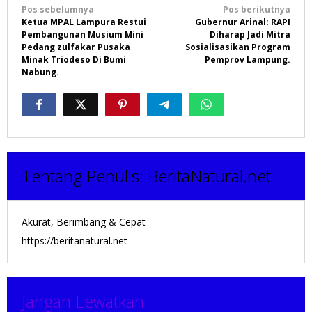
Navigasi
Pos sebelumnya
Pos berikutnya
Ketua MPAL Lampura Restui
Gubernur Arinal: RAPI
pos
Pembangunan Musium Mini
Diharap Jadi Mitra
Pedang zulfakar Pusaka
Sosialisasikan Program
Minak Triodeso Di Bumi
Pemprov Lampung.
Nabung.
Tentang Penulis:
BeritaNatural.net
Akurat, Berimbang & Cepat
https://beritanatural.net
Jangan Lewatkan