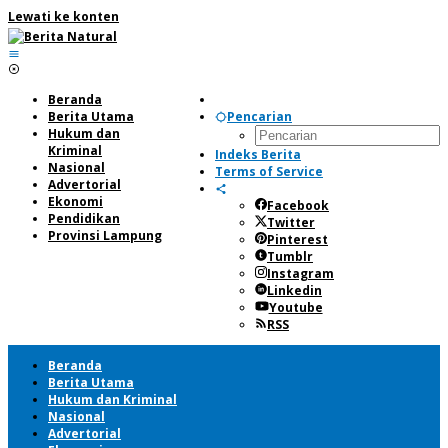
Lewati ke konten
Beranda
Berita Utama
Pencarian
Hukum dan
Kriminal
Indeks Berita
Nasional
Terms of Service
Advertorial
Ekonomi
Facebook
Pendidikan
Twitter
Provinsi Lampung
Pinterest
Tumblr
Instagram
Linkedin
Youtube
RSS
Beranda
Berita Utama
Hukum dan Kriminal
Nasional
Advertorial