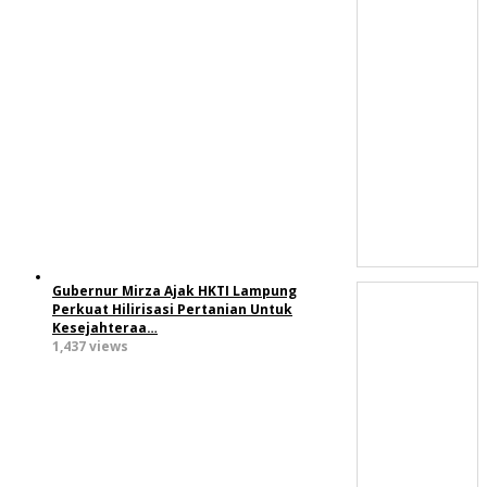
Gubernur Mirza Ajak HKTI Lampung
Perkuat Hilirisasi Pertanian Untuk
Kesejahteraa…
1,437 views