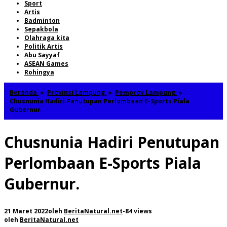
Sport
Artis
Badminton
Sepakbola
Olahraga kita
Politik Artis
Abu Sayyaf
ASEAN Games
Rohingya
Beranda
»
Provinsi Lampung
»
Pemprov Lampung
»
Chusnunia Hadiri Penutupan Perlombaan E-Sports Piala
Gubernur.
Chusnunia Hadiri Penutupan
Perlombaan E-Sports Piala
Gubernur.
21 Maret 2022
oleh
BeritaNatural.net
-
84 views
oleh
BeritaNatural.net