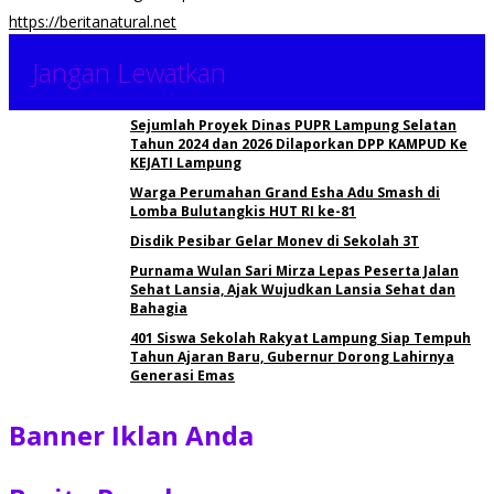
https://beritanatural.net
Jangan Lewatkan
Sejumlah Proyek Dinas PUPR Lampung Selatan
Tahun 2024 dan 2026 Dilaporkan DPP KAMPUD Ke
KEJATI Lampung
Warga Perumahan Grand Esha Adu Smash di
Lomba Bulutangkis HUT RI ke-81
Disdik Pesibar Gelar Monev di Sekolah 3T
Purnama Wulan Sari Mirza Lepas Peserta Jalan
Sehat Lansia, Ajak Wujudkan Lansia Sehat dan
Bahagia
401 Siswa Sekolah Rakyat Lampung Siap Tempuh
Tahun Ajaran Baru, Gubernur Dorong Lahirnya
Generasi Emas
Banner Iklan Anda