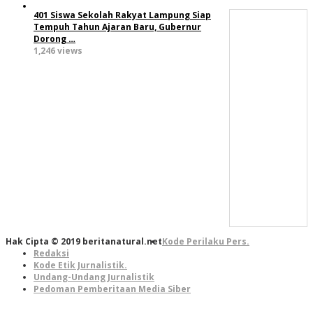
401 Siswa Sekolah Rakyat Lampung Siap
Tempuh Tahun Ajaran Baru, Gubernur
Dorong …
1,246 views
Hak Cipta © 2019 beritanatural.net
Kode Perilaku Pers.
Redaksi
Kode Etik Jurnalistik.
Undang-Undang Jurnalistik
Pedoman Pemberitaan Media Siber