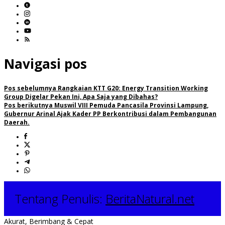
Navigasi pos
Pos sebelumnya
Rangkaian KTT G20: Energy Transition Working
Group Digelar Pekan Ini, Apa Saja yang Dibahas?
Pos berikutnya
Muswil VIII Pemuda Pancasila Provinsi Lampung,
Gubernur Arinal Ajak Kader PP Berkontribusi dalam Pembangunan
Daerah.
Tentang Penulis:
BeritaNatural.net
Akurat, Berimbang & Cepat