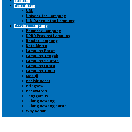
Ekonomi
Pendidikan
UBL
Universitas Lampung
UIN Raden Intan Lampung
Provinsi Lampung
Pemprov Lampung
DPRD Provinsi Lampung
Bandar Lampung
Kota Metro
Lampung Barat
Lampung Tengah
Lampung Selatan
Lampung Utara
Lampung Timur
Mesuji
Pesisir Barat
Pringsewu
Pesawaran
Tanggamus
Tulang Bawang
Tulang Bawang Barat
Way Kanan