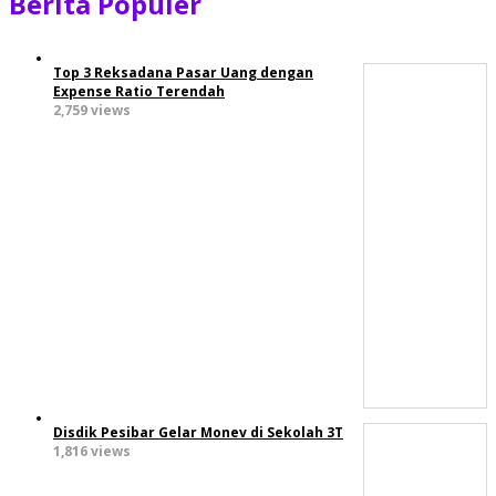
Berita Populer
Top 3 Reksadana Pasar Uang dengan
Expense Ratio Terendah
2,759 views
Disdik Pesibar Gelar Monev di Sekolah 3T
1,816 views