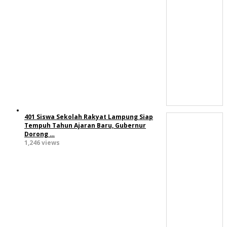
401 Siswa Sekolah Rakyat Lampung Siap
Tempuh Tahun Ajaran Baru, Gubernur
Dorong …
1,246 views