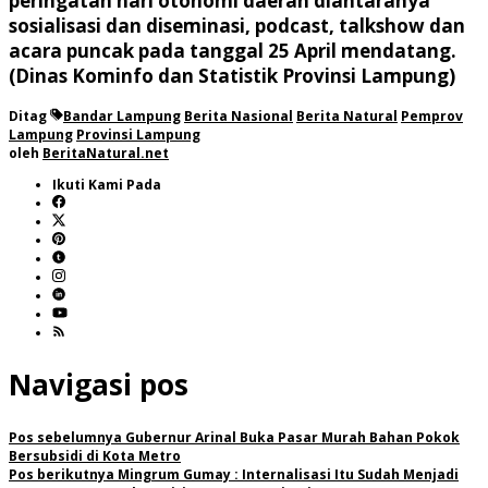
peringatan hari otonomi daerah diantaranya
sosialisasi dan diseminasi, podcast, talkshow dan
acara puncak pada tanggal 25 April mendatang.
(Dinas Kominfo dan Statistik Provinsi Lampung)
Ditag
Bandar Lampung
Berita Nasional
Berita Natural
Pemprov
Lampung
Provinsi Lampung
oleh
BeritaNatural.net
Ikuti Kami Pada
Navigasi pos
Pos sebelumnya
Gubernur Arinal Buka Pasar Murah Bahan Pokok
Bersubsidi di Kota Metro
Pos berikutnya
Mingrum Gumay : Internalisasi Itu Sudah Menjadi