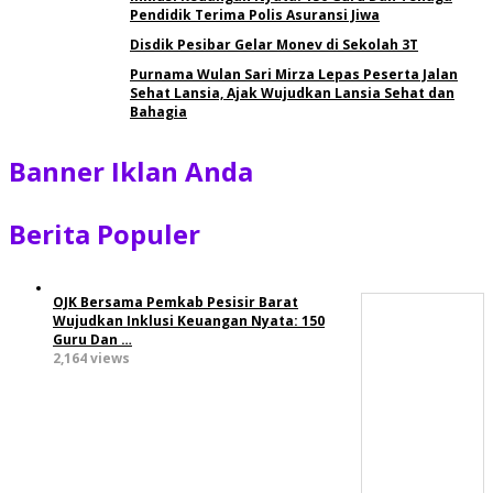
Pendidik Terima Polis Asuransi Jiwa
Disdik Pesibar Gelar Monev di Sekolah 3T
Purnama Wulan Sari Mirza Lepas Peserta Jalan
Sehat Lansia, Ajak Wujudkan Lansia Sehat dan
Bahagia
Banner Iklan Anda
Berita Populer
OJK Bersama Pemkab Pesisir Barat
Wujudkan Inklusi Keuangan Nyata: 150
Guru Dan …
2,164 views