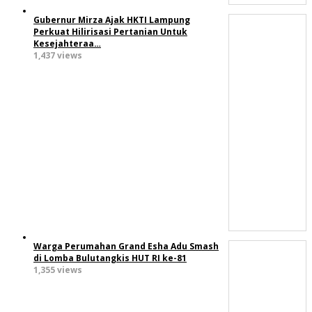
Gubernur Mirza Ajak HKTI Lampung
Perkuat Hilirisasi Pertanian Untuk
Kesejahteraa…
1,437 views
Warga Perumahan Grand Esha Adu Smash
di Lomba Bulutangkis HUT RI ke-81
1,355 views