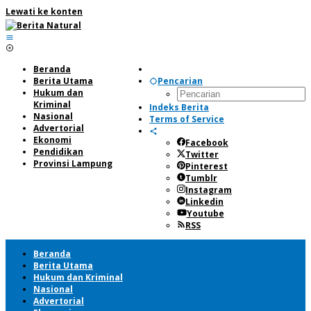
Lewati ke konten
Beranda
Berita Utama
Pencarian
Hukum dan
Kriminal
Indeks Berita
Nasional
Terms of Service
Advertorial
Ekonomi
Facebook
Pendidikan
Twitter
Provinsi Lampung
Pinterest
Tumblr
Instagram
Linkedin
Youtube
RSS
Beranda
Berita Utama
Hukum dan Kriminal
Nasional
Advertorial