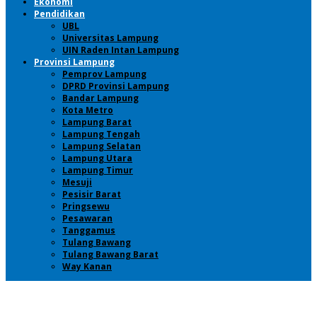
Ekonomi
Pendidikan
UBL
Universitas Lampung
UIN Raden Intan Lampung
Provinsi Lampung
Pemprov Lampung
DPRD Provinsi Lampung
Bandar Lampung
Kota Metro
Lampung Barat
Lampung Tengah
Lampung Selatan
Lampung Utara
Lampung Timur
Mesuji
Pesisir Barat
Pringsewu
Pesawaran
Tanggamus
Tulang Bawang
Tulang Bawang Barat
Way Kanan