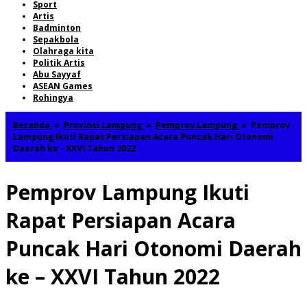
Sport
Artis
Badminton
Sepakbola
Olahraga kita
Politik Artis
Abu Sayyaf
ASEAN Games
Rohingya
Beranda
»
Provinsi Lampung
»
Pemprov Lampung
»
Pemprov
Lampung Ikuti Rapat Persiapan Acara Puncak Hari Otonomi
Daerah ke - XXVI Tahun 2022
Pemprov Lampung Ikuti
Rapat Persiapan Acara
Puncak Hari Otonomi Daerah
ke – XXVI Tahun 2022