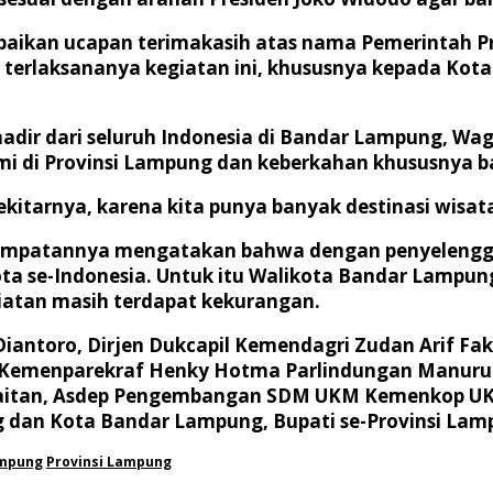
paikan ucapan terimakasih atas nama Pemerintah P
g terlaksananya kegiatan ini, khususnya kepada K
dir dari seluruh Indonesia di Bandar Lampung, Wa
i di Provinsi Lampung dan keberkahan khususnya b
itarnya, karena kita punya banyak destinasi wisat
empatannya mengatakan bahwa dengan penyelenggga
ota se-Indonesia. Untuk itu Walikota Bandar Lampu
iatan masih terdapat kekurangan.
iantoro, Dirjen Dukcapil Kemendagri Zudan Arif Fa
asi Kemenparekraf Henky Hotma Parlindungan Manur
itan, Asdep Pengembangan SDM UKM Kemenkop UKM D
 dan Kota Bandar Lampung, Bupati se-Provinsi Lamp
mpung
Provinsi Lampung