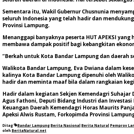
Sementara itu, Wakil Gubernur Chusnunia menyam
seluruh Indonesia yang telah hadir dan mendukun
Provinsi Lampung.
Menanggapi banyaknya peserta HUT APEKSI yang ha
membawa dampak positif bagi kebangkitan ekonom
“Berkah untuk Kota Bandar Lampung dan daerah sek
Walikota Bandar Lampung, Eva Dwiana dalam kes
kalinya Kota Bandar Lampung dipenuhi oleh Walik
hadir dan meminta maaf bila dalam rangkaian keg
Hadir dalam kegiatan Sekjen Kemendagri Suhajar D
Agus Fathoni, Deputi Bidang Industri dan Invest
Keuangan Daerah Kemendagri Horas Maurits Panja
Apeksi Alwis Rustam, Forkopimda Provinsi Lampung
Ditag
Bandar Lampung
Berita Nasional
Berita Natural
Pemprov La
oleh
BeritaNatural.net