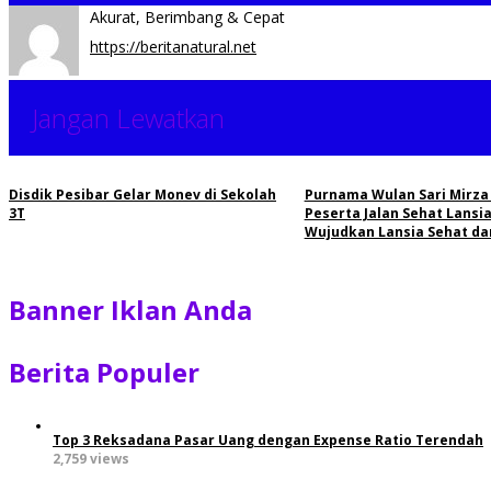
Akurat, Berimbang & Cepat
https://beritanatural.net
Jangan Lewatkan
Disdik Pesibar Gelar Monev di Sekolah
Purnama Wulan Sari Mirza
3T
Peserta Jalan Sehat Lansia
Wujudkan Lansia Sehat da
Banner Iklan Anda
Berita Populer
Top 3 Reksadana Pasar Uang dengan Expense Ratio Terendah
2,759 views