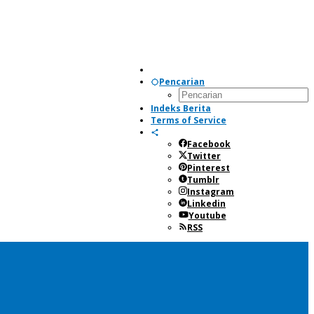
Pencarian
Indeks Berita
Terms of Service
Facebook
Twitter
Pinterest
Tumblr
Instagram
Linkedin
Youtube
RSS