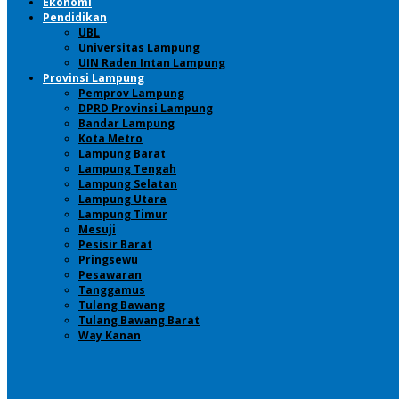
Ekonomi
Pendidikan
UBL
Universitas Lampung
UIN Raden Intan Lampung
Provinsi Lampung
Pemprov Lampung
DPRD Provinsi Lampung
Bandar Lampung
Kota Metro
Lampung Barat
Lampung Tengah
Lampung Selatan
Lampung Utara
Lampung Timur
Mesuji
Pesisir Barat
Pringsewu
Pesawaran
Tanggamus
Tulang Bawang
Tulang Bawang Barat
Way Kanan