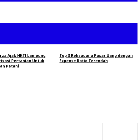
rza Ajak HKTI Lampung
Top 3 Reksadana Pasar Uang dengan
risasi Pertanian Untuk
Expense Ratio Terendah
an Petani