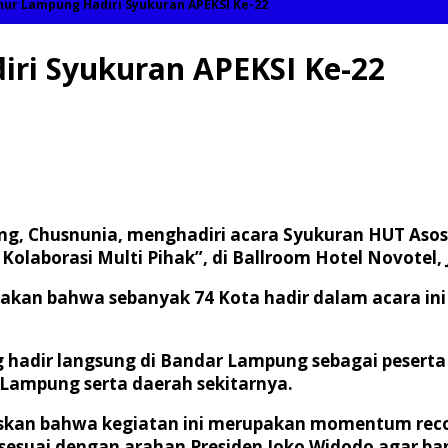
nur Lampung Hadiri Syukuran APEKSI Ke-22
ri Syukuran APEKSI Ke-22
g, Chusnunia, menghadiri acara Syukuran HUT Asosi
laborasi Multi Pihak”, di Ballroom Hotel Novotel, 
an bahwa sebanyak 74 Kota hadir dalam acara ini d
hadir langsung di Bandar Lampung sebagai peserta 
Lampung serta daerah sekitarnya.
skan bahwa kegiatan ini merupakan momentum rec
gus sesuai dengan arahan Presiden Joko Widodo agar