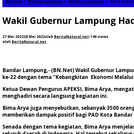
Beranda
»
Provinsi Lampung
»
Pemprov Lampung
»
Wakil Guber
Wakil Gubernur Lampung Hadi
27 Mei 2022
28 Mei 2022
oleh
BeritaNatural.net
-
146 views
oleh
BeritaNatural.net
Bandar Lampung,- (BN.Net)
Wakil Gubernur Lampun
ke-22 dengan tema “Kebangkitan Ekonomi Melalui Ko
Ketua Dewan Pengurus APEKSI, Bima Arya, mengatak
menghadiri secara langsung kegiatan ini.
Bima Arya juga menyebutkan, sebanyak 3500 orang 
memberikan dampak positif bagi PAD Kota Bandar 
Senada dengan tema kegiatan, Bima Arya menjela
seluruh daerah di Indonesia. Hal tersebut sekali