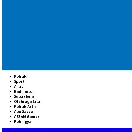
Politik
Sport
Artis
Badminton
Sepakbola
Olahraga kita
Politik Artis
Abu Sayyaf
ASEAN Games
Rohingya