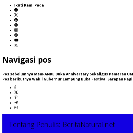
Ikuti Kami Pada
Navigasi pos
Pos sebelumnya
MenPANRB Buka Anniversary Sekaligus Pameran UMK
Pos berikutnya
Wakil Gubernur Lampung Buka Festival Sarapan Pagi
Tentang Penulis:
BeritaNatural.net