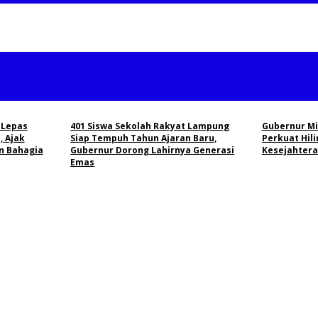
 Lepas
401 Siswa Sekolah Rakyat Lampung
Gubernur Mi
, Ajak
Siap Tempuh Tahun Ajaran Baru,
Perkuat Hili
n Bahagia
Gubernur Dorong Lahirnya Generasi
Kesejahtera
Emas