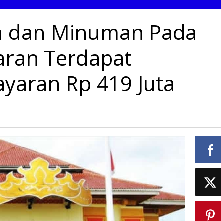
nan
n dan Minuman Pada
man
akab
aran Terdapat
waran
apat
bihan
yaran Rp 419 Juta
ayaran