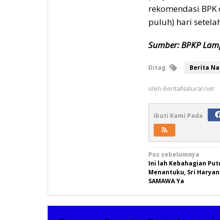
rekomendasi BPK 
puluh) hari setela
Sumber: BPKP Lam
Ditag
Berita Na
oleh
BeritaNatural.net
Ikuti Kami Pada
Navigasi
Pos sebelumnya
Ini lah Kebahagian Put
pos
Menantuku, Sri Haryan
SAMAWA Ya