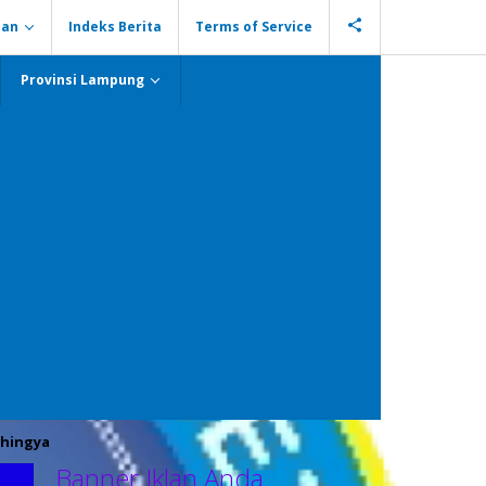
ian
Indeks Berita
Terms of Service
Provinsi Lampung
hingya
Banner Iklan Anda