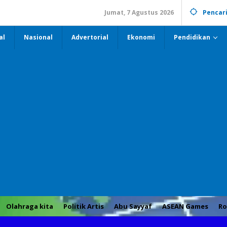
Jumat, 7 Agustus 2026
Pencar
al
Nasional
Advertorial
Ekonomi
Pendidikan
Olahraga kita
Politik Artis
Abu Sayyaf
ASEAN Games
Ro
nja