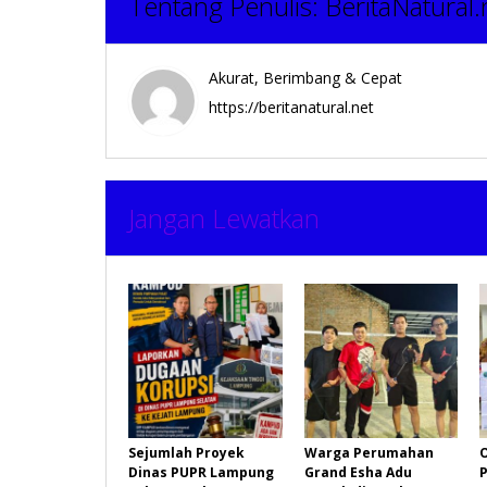
Tentang Penulis:
BeritaNatural.
Akurat, Berimbang & Cepat
https://beritanatural.net
Jangan Lewatkan
Sejumlah Proyek
Warga Perumahan
Dinas PUPR Lampung
Grand Esha Adu
P