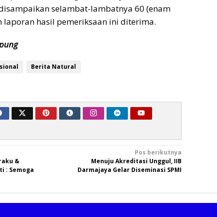
disampaikan selambat-lambatnya 60 (enam
h laporan hasil pemeriksaan ini diterima.
pung
sional
Berita Natural
Pos berikutnya
raku &
Menuju Akreditasi Unggul, IIB
ti : Semoga
Darmajaya Gelar Diseminasi SPMI