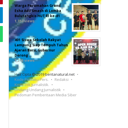
Warga Perumahan Grand
Esha Adu Smash di Lomba
Bulutangkis HUT RI ke-81
1,354 views
401 Siswa Sekolah Rakyat
Lampung Siap Tempuh Tahun
Ajaran Baru, Gubernur
Dorong …
1,246 views
Hak Cipta © 2019 beritanatural.net
Kode Perilaku Pers.
Redaksi
Kode Etik Jurnalistik.
Undang-Undang Jurnalistik
Pedoman Pemberitaan Media Siber