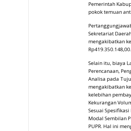
Pemerintah Kabup
pokok temuan anta
Pertanggungjawa
Sekretariat Daera
mengakibatkan ke
Rp419.350.148,00
Selain itu, biaya 
Perencanaan, Pen
Analisa pada Tuju
mengakibatkan kel
kelebihan pembay
Kekurangan Volum
Sesuai Spesifikasi
Modal Sembilan Pa
PUPR. Hal ini me