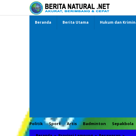
Lewati
ke
konten
Beranda
Berita Utama
Hukum dan Krimin
Politik
Sport
Artis
Badminton
Sepakbola
Beranda
»
Provinsi Lampung
»
Pesawaran
»
Bela