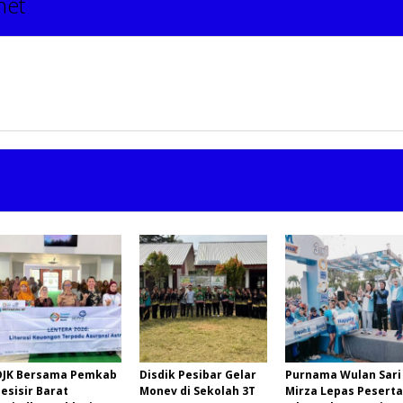
net
OJK Bersama Pemkab
Disdik Pesibar Gelar
Purnama Wulan Sari
esisir Barat
Monev di Sekolah 3T
Mirza Lepas Peserta