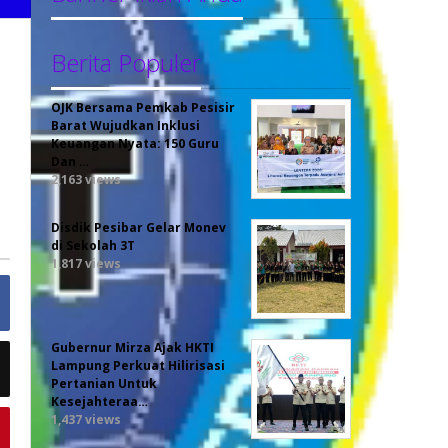
Berita Populer
OJK Bersama Pemkab Pesisir
Barat Wujudkan Inklusi
Keuangan Nyata: 150 Guru
Dan …
2,163 views
Disdik Pesibar Gelar Monev
di Sekolah 3T
1,817 views
Gubernur Mirza Ajak HKTI
Lampung Perkuat Hilirisasi
Pertanian Untuk
Kesejahteraa…
1,437 views