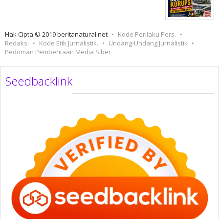
Hak Cipta © 2019 beritanatural.net
Kode Perilaku Pers.
Redaksi
Kode Etik Jurnalistik.
Undang-Undang Jurnalistik
Pedoman Pemberitaan Media Siber
Seedbacklink