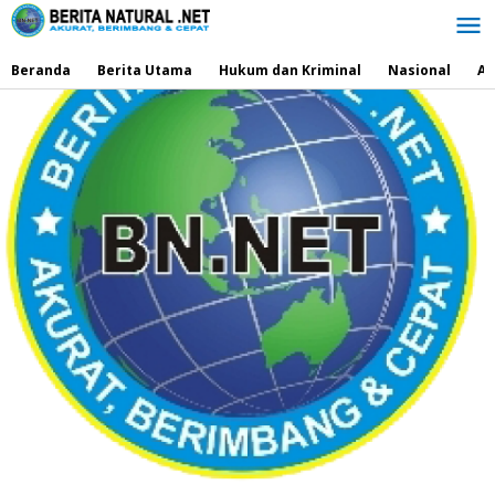
Lewati
ke
konten
Beranda
Berita Utama
Hukum dan Kriminal
Nasional
Ad