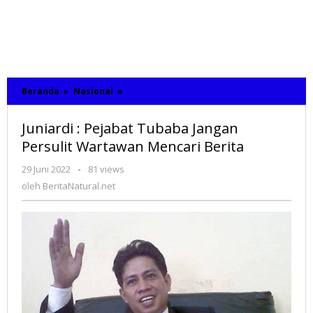
Beranda
»
Nasional
»
Juniardi
:
Pejabat
Juniardi : Pejabat Tubaba Jangan
Tubaba
Jangan
Persulit Wartawan Mencari Berita
Persulit
Wartawan
29 Juni 2022
oleh
-
81 views
Mencari
BeritaNatural.net
oleh
BeritaNatural.net
Berita