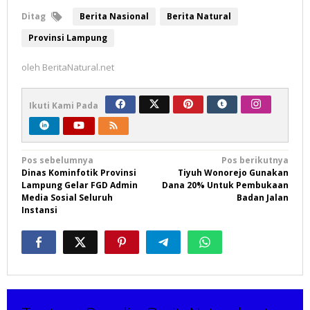
Ditag
Berita Nasional
Berita Natural
Provinsi Lampung
oleh
BeritaNatural.net
Ikuti Kami Pada
Navigasi
Pos sebelumnya
Pos berikutnya
Dinas Kominfotik Provinsi
Tiyuh Wonorejo Gunakan
pos
Lampung Gelar FGD Admin
Dana 20% Untuk Pembukaan
Media Sosial Seluruh
Badan Jalan
Instansi