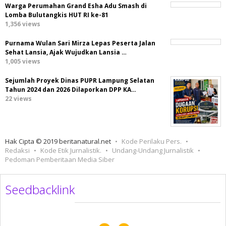
Warga Perumahan Grand Esha Adu Smash di
Lomba Bulutangkis HUT RI ke-81
1,356 views
Purnama Wulan Sari Mirza Lepas Peserta Jalan
Sehat Lansia, Ajak Wujudkan Lansia …
1,005 views
Sejumlah Proyek Dinas PUPR Lampung Selatan
Tahun 2024 dan 2026 Dilaporkan DPP KA…
22 views
Hak Cipta © 2019 beritanatural.net
Kode Perilaku Pers.
Redaksi
Kode Etik Jurnalistik.
Undang-Undang Jurnalistik
Pedoman Pemberitaan Media Siber
Seedbacklink