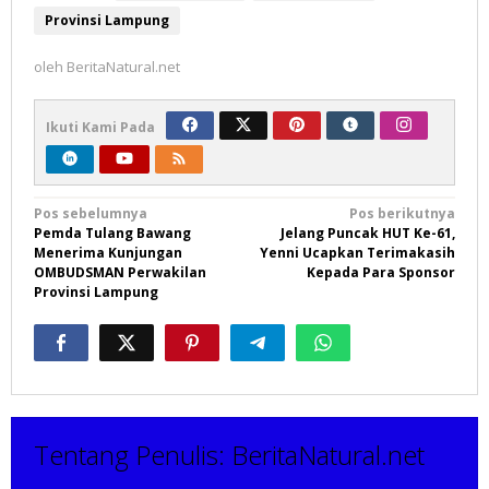
Provinsi Lampung
oleh
BeritaNatural.net
Ikuti Kami Pada
Navigasi
Pos sebelumnya
Pos berikutnya
Pemda Tulang Bawang
Jelang Puncak HUT Ke-61,
pos
Menerima Kunjungan
Yenni Ucapkan Terimakasih
OMBUDSMAN Perwakilan
Kepada Para Sponsor
Provinsi Lampung
Tentang Penulis:
BeritaNatural.net