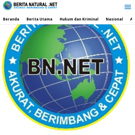
Lewati
ke
konten
Beranda
Berita Utama
Hukum dan Kriminal
Nasional
Ad