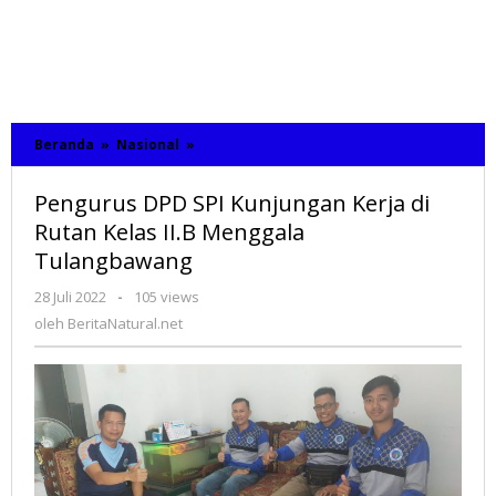
Beranda
»
Nasional
»
Pengurus
DPD
SPI
Pengurus DPD SPI Kunjungan Kerja di
Kunjungan
Kerja
Rutan Kelas II.B Menggala
di
Tulangbawang
Rutan
Kelas
28 Juli 2022
oleh
-
105 views
II.B
BeritaNatural.net
oleh
BeritaNatural.net
Menggala
Tulangbawang