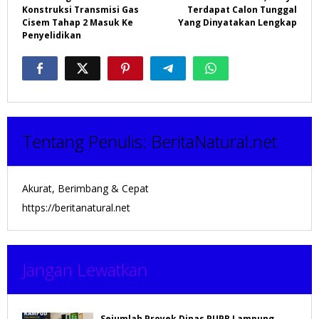
Konstruksi Transmisi Gas
Terdapat Calon Tunggal
Cisem Tahap 2 Masuk Ke
Yang Dinyatakan Lengkap
Penyelidikan
Tentang Penulis:
BeritaNatural.net
Akurat, Berimbang & Cepat
https://beritanatural.net
Jangan Lewatkan
Sejumlah Proyek Dinas PUPR Lampung