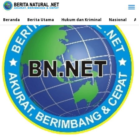
Lewati
ke
konten
Beranda
Berita Utama
Hukum dan Kriminal
Nasional
Ad