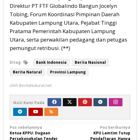
Direktur PT FTF Globalindo Bangun Jocelyn
Tobing, Forum Koordinasi Pimpinan Daerah
Kabupaten Lampung Utara, Pejabat Tinggi
Pratama Pemerintah Kabupaten Lampung
Utara, serta perwakilan pedagang dan petugas
pemungut retribusi. (**)
Ditag
Bank Indonesia
Berita Nasional
Berita Natural
Provinsi Lampung
oleh
BeritaNatural.net
Ikuti Kami Pada
Navigasi
Pos sebelumnya
Pos berikutnya
Ketua KPPU: Dugaan
KPU Lamtim Tutup
pos
Persekongkolan Tender
Pendaftaran, Hanya