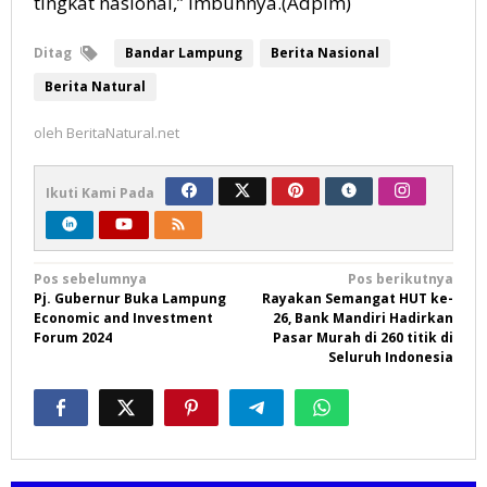
tingkat nasional,” imbuhnya.(Adpim)
Ditag
Bandar Lampung
Berita Nasional
Berita Natural
oleh
BeritaNatural.net
Ikuti Kami Pada
Navigasi
Pos sebelumnya
Pos berikutnya
Pj. Gubernur Buka Lampung
Rayakan Semangat HUT ke-
pos
Economic and Investment
26, Bank Mandiri Hadirkan
Forum 2024
Pasar Murah di 260 titik di
Seluruh Indonesia