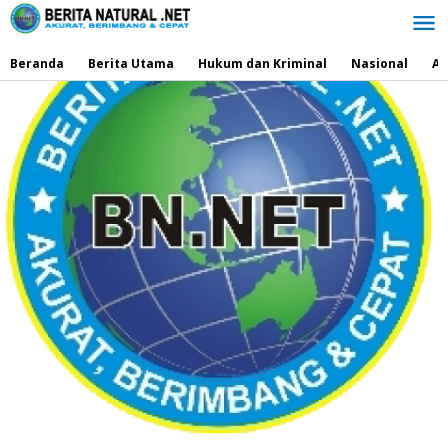
Lewati
ke
konten
Beranda
Berita Utama
Hukum dan Kriminal
Nasional
Ad