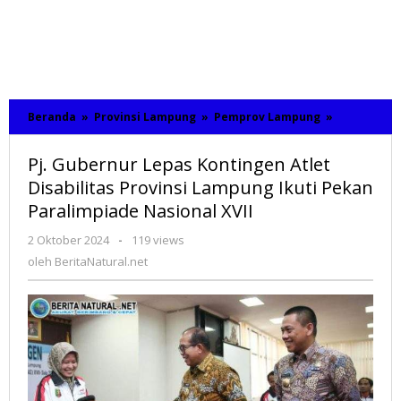
Beranda
»
Provinsi Lampung
»
Pemprov Lampung
»
Pj.
Gubernur
Lepas
Pj. Gubernur Lepas Kontingen Atlet
Kontingen
Atlet
Disabilitas Provinsi Lampung Ikuti Pekan
Disabilitas
Paralimpiade Nasional XVII
Provinsi
Lampung
2 Oktober 2024
oleh
-
119 views
Ikuti
BeritaNatural.net
oleh
BeritaNatural.net
Pekan
Paralimpia
Nasional
XVII