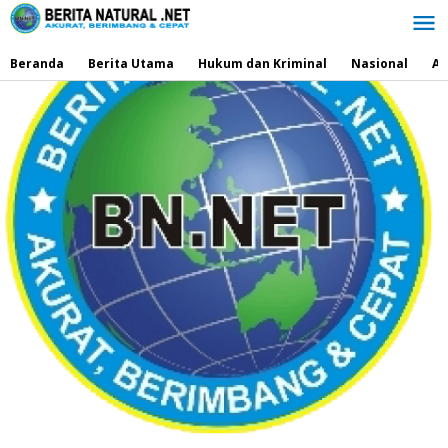
Lewati
ke
konten
Beranda
Berita Utama
Hukum dan Kriminal
Nasional
Ad