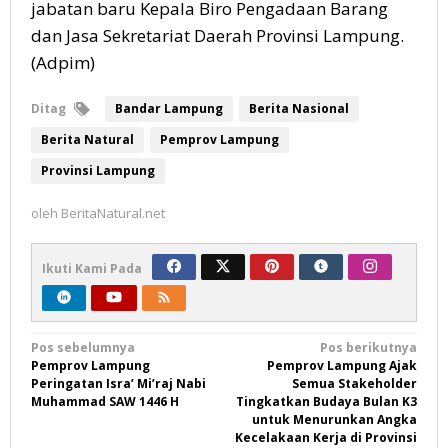
jabatan baru Kepala Biro Pengadaan Barang
dan Jasa Sekretariat Daerah Provinsi Lampung.
(Adpim)
Ditag
Bandar Lampung
Berita Nasional
Berita Natural
Pemprov Lampung
Provinsi Lampung
oleh
BeritaNatural.net
Ikuti Kami Pada
Navigasi
Pos sebelumnya
Pos berikutnya
Pemprov Lampung
Pemprov Lampung Ajak
pos
Peringatan Isra’ Mi’raj Nabi
Semua Stakeholder
Muhammad SAW 1446 H
Tingkatkan Budaya Bulan K3
untuk Menurunkan Angka
Kecelakaan Kerja di Provinsi