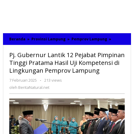
Beranda
»
Provinsi Lampung
»
Pemprov Lampung
»
Pj.
Gubernur
Lantik
Pj. Gubernur Lantik 12 Pejabat Pimpinan
12
Pejabat
Tinggi Pratama Hasil Uji Kompetensi di
Pimpinan
Lingkungan Pemprov Lampung
Tinggi
Pratama
7 Februari 2025
oleh
-
213 views
Hasil
BeritaNatural.net
oleh
BeritaNatural.net
Uji
Kompetens
di
Lingkunga
Pemprov
Lampung