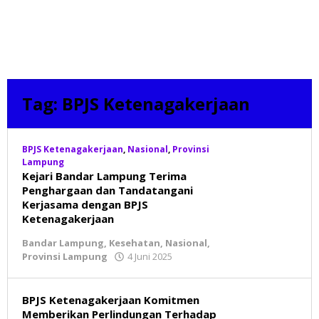
Tag:
BPJS Ketenagakerjaan
BPJS Ketenagakerjaan
,
Nasional
,
Provinsi
Lampung
Kejari Bandar Lampung Terima
Penghargaan dan Tandatangani
Kerjasama dengan BPJS
Ketenagakerjaan
Bandar Lampung
,
Kesehatan
,
Nasional
,
Provinsi Lampung
4 Juni 2025
oleh
BeritaNatural.net
BPJS Ketenagakerjaan Komitmen
Memberikan Perlindungan Terhadap