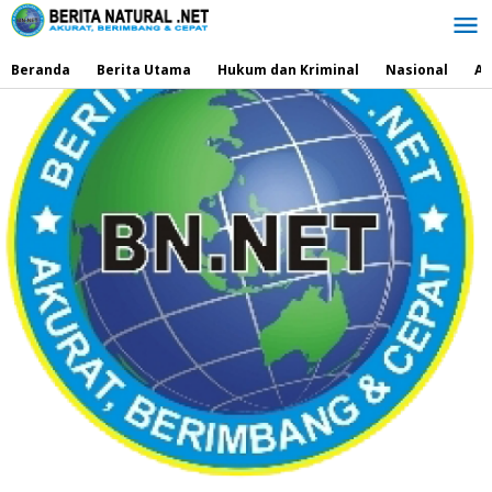
Lewati
ke
konten
Beranda
Berita Utama
Hukum dan Kriminal
Nasional
Ad