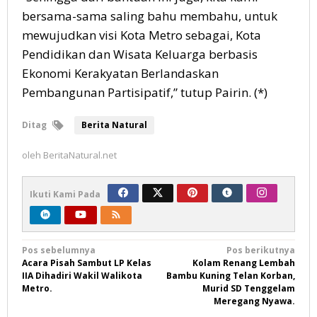
bersama-sama saling bahu membahu, untuk
mewujudkan visi Kota Metro sebagai, Kota
Pendidikan dan Wisata Keluarga berbasis
Ekonomi Kerakyatan Berlandaskan
Pembangunan Partisipatif,” tutup Pairin. (*)
Ditag
Berita Natural
oleh
BeritaNatural.net
Ikuti Kami Pada
Navigasi
Pos sebelumnya
Pos berikutnya
Acara Pisah Sambut LP Kelas
Kolam Renang Lembah
pos
IIA Dihadiri Wakil Walikota
Bambu Kuning Telan Korban,
Metro.
Murid SD Tenggelam
Meregang Nyawa.