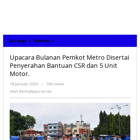
Beranda
»
Ekonomi
»
Upacara
Bulanan
Pemkot
Upacara Bulanan Pemkot Metro Disertai
Metro
Disertai
Penyerahan Bantuan CSR dan 5 Unit
Penyerahan
Motor.
Bantuan
CSR
18 Januari 2020
oleh
-
166 views
dan
BeritaNatural.net
oleh
BeritaNatural.net
5
Unit
Motor.