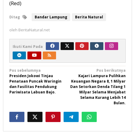
(Red)
Ditag
Bandar Lampung
Berita Natural
oleh
BeritaNatural.net
Ikuti Kami Pada
Navigasi
Pos sebelumnya
Pos berikutnya
Presiden Jokowi Tinjau
Kajari Lampura Pulihkan
pos
Penataan Puncak Waringin
Keuangan Negara 8, 1 Milyar
dan Fasilitas Pendukung
Dan Setorkan Denda Tilang 1
Pariwisata Labuan Bajo.
Milyar Selama Menjabat
Selama Kurang Lebih 14
Bulan.