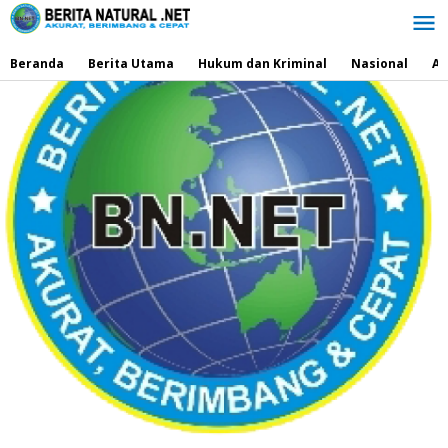
Lewati
ke
konten
Beranda
Berita Utama
Hukum dan Kriminal
Nasional
Ad