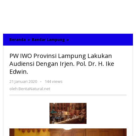
Beranda
»
Bandar Lampung
»
PW
IWO
Provinsi
PW IWO Provinsi Lampung Lakukan
Lampung
Lakukan
Audiensi Dengan Irjen. Pol. Dr. H. Ike
Audiensi
Edwin.
Dengan
Irjen.
21 Januari 2020
oleh
-
144 views
Pol.
BeritaNatural.net
oleh
BeritaNatural.net
Dr.
H.
Ike
Edwin.