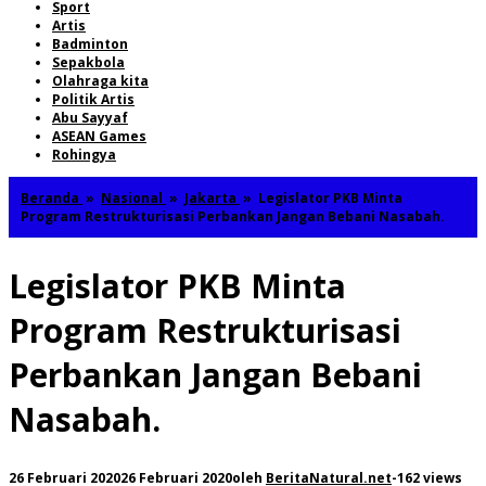
Sport
Artis
Badminton
Sepakbola
Olahraga kita
Politik Artis
Abu Sayyaf
ASEAN Games
Rohingya
Beranda
»
Nasional
»
Jakarta
»
Legislator PKB Minta
Program Restrukturisasi Perbankan Jangan Bebani Nasabah.
Legislator PKB Minta
Program Restrukturisasi
Perbankan Jangan Bebani
Nasabah.
26 Februari 2020
26 Februari 2020
oleh
BeritaNatural.net
-
162 views