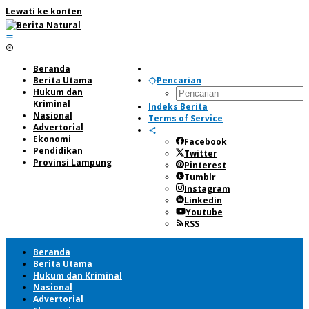
Lewati ke konten
Beranda
Berita Utama
Pencarian
Hukum dan
Kriminal
Indeks Berita
Nasional
Terms of Service
Advertorial
Ekonomi
Facebook
Pendidikan
Twitter
Provinsi Lampung
Pinterest
Tumblr
Instagram
Linkedin
Youtube
RSS
Beranda
Berita Utama
Hukum dan Kriminal
Nasional
Advertorial