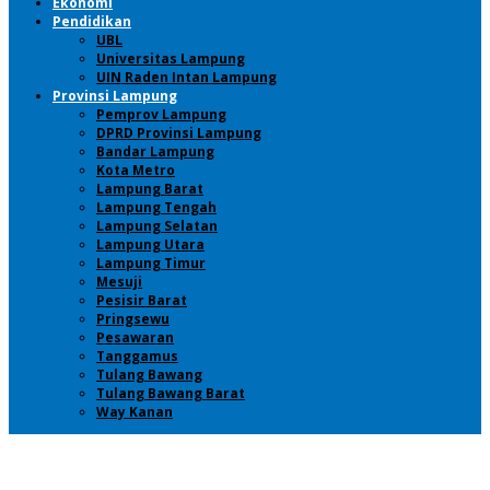
Ekonomi
Pendidikan
UBL
Universitas Lampung
UIN Raden Intan Lampung
Provinsi Lampung
Pemprov Lampung
DPRD Provinsi Lampung
Bandar Lampung
Kota Metro
Lampung Barat
Lampung Tengah
Lampung Selatan
Lampung Utara
Lampung Timur
Mesuji
Pesisir Barat
Pringsewu
Pesawaran
Tanggamus
Tulang Bawang
Tulang Bawang Barat
Way Kanan