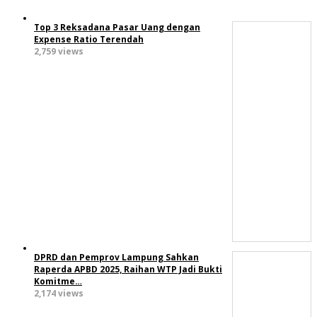
Top 3 Reksadana Pasar Uang dengan
Expense Ratio Terendah
2,759 views
DPRD dan Pemprov Lampung Sahkan
Raperda APBD 2025, Raihan WTP Jadi Bukti
Komitme…
2,174 views