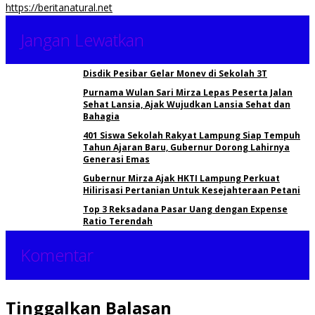
https://beritanatural.net
Jangan Lewatkan
Disdik Pesibar Gelar Monev di Sekolah 3T
Purnama Wulan Sari Mirza Lepas Peserta Jalan
Sehat Lansia, Ajak Wujudkan Lansia Sehat dan
Bahagia
401 Siswa Sekolah Rakyat Lampung Siap Tempuh
Tahun Ajaran Baru, Gubernur Dorong Lahirnya
Generasi Emas
Gubernur Mirza Ajak HKTI Lampung Perkuat
Hilirisasi Pertanian Untuk Kesejahteraan Petani
Top 3 Reksadana Pasar Uang dengan Expense
Ratio Terendah
Komentar
Tinggalkan Balasan