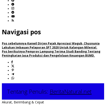
Navigasi pos
Pos sebelumnya
Kanwil Dirjen Pajak Apresiasi Wagub, Chusnunia
Lakukan Imbauan Pelaporan SPT 2020 Untuk Kalangan Milenial.
Pos berikutnya
Pemprov Lampung Terima Studi Banding Tentang
Peningkatan Jasa Produksi dan Pengelolaan Keuangan BUMD.
Tentang Penulis:
BeritaNatural.net
Akurat, Berimbang & Cepat