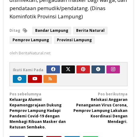
pendataan pemudik/pendatang. (Dinas
Kominfotik Provinsi Lampung)
Ditag
Bandar Lampung
Berita Natural
Pemprov Lampung
Provinsi Lampung
oleh
BeritaNatural.net
Ikuti Kami Pada
Navigasi
Pos sebelumnya
Pos berikutnya
Keluarga Alumni
Relokasi Anggaran
pos
Kepamongprajaan Dukung
Penanganan Virus Corona,
Pemprov Lampung Hadapi
Pemprov Lampung Lakukan
Pandemi Covid-19 dengan
Koordinasi Dengan
Membagi Ribuan Masker dan
Mendagri.
Ratusan Sembako.