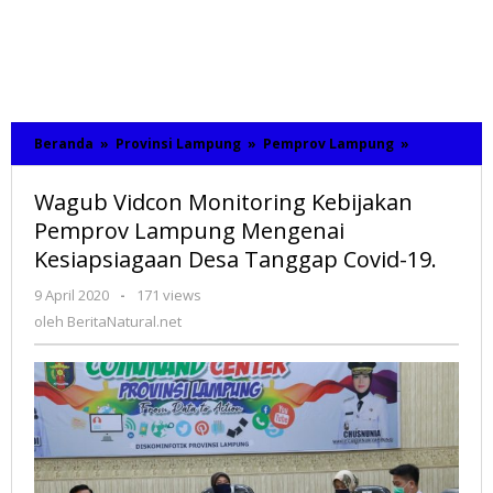
Beranda
»
Provinsi Lampung
»
Pemprov Lampung
»
Wagub
Vidcon
Monitoring
Wagub Vidcon Monitoring Kebijakan
Kebijakan
Pemprov
Pemprov Lampung Mengenai
Lampung
Kesiapsiagaan Desa Tanggap Covid-19.
Mengenai
Kesiapsiag
9 April 2020
oleh
-
171 views
Desa
BeritaNatural.net
oleh
BeritaNatural.net
Tanggap
Covid-
19.