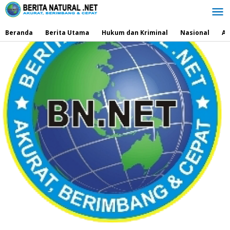
Lewati
ke
konten
Beranda
Berita Utama
Hukum dan Kriminal
Nasional
Ad