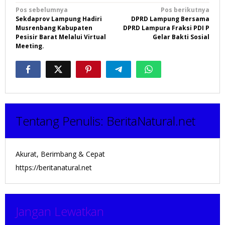
Navigasi
Pos sebelumnya
Pos berikutnya
Sekdaprov Lampung Hadiri
DPRD Lampung Bersama
pos
Musrenbang Kabupaten
DPRD Lampura Fraksi PDI P
Pesisir Barat Melalui Virtual
Gelar Bakti Sosial
Meeting.
Tentang Penulis:
BeritaNatural.net
Akurat, Berimbang & Cepat
https://beritanatural.net
Jangan Lewatkan