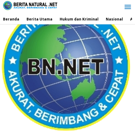
Lewati
ke
konten
Beranda
Berita Utama
Hukum dan Kriminal
Nasional
Ad