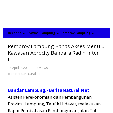
Beranda
»
Provinsi Lampung
»
Pemprov Lampung
»
Pemprov
Lampung
Bahas
Pemprov Lampung Bahas Akses Menuju
Akses
Menuju
Kawasan Aerocity Bandara Radin Inten
Kawasan
II.
Aerocity
Bandara
14 April 2020
oleh
-
113 views
Radin
BeritaNatural.net
oleh
BeritaNatural.net
Inten
II.
Bandar Lampung,- BeritaNatural.Net
Asisten Perekonomian dan Pembangunan
Provinsi Lampung, Taufik Hidayat, melakukan
Rapat Pembahasan Pembangunan Jalan Tol