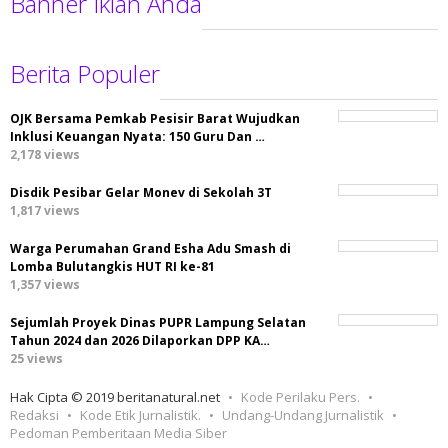
Banner Iklan Anda
Berita Populer
OJK Bersama Pemkab Pesisir Barat Wujudkan
Inklusi Keuangan Nyata: 150 Guru Dan …
2,178 views
Disdik Pesibar Gelar Monev di Sekolah 3T
1,817 views
Warga Perumahan Grand Esha Adu Smash di
Lomba Bulutangkis HUT RI ke-81
1,357 views
Sejumlah Proyek Dinas PUPR Lampung Selatan
Tahun 2024 dan 2026 Dilaporkan DPP KA…
25 views
Hak Cipta © 2019 beritanatural.net
Kode Perilaku Pers.
Redaksi
Kode Etik Jurnalistik.
Undang-Undang Jurnalistik
Pedoman Pemberitaan Media Siber