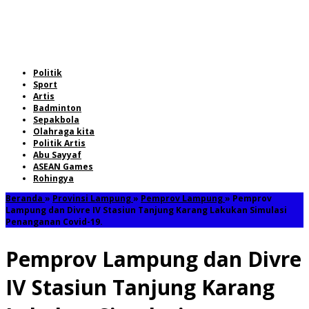
Politik
Sport
Artis
Badminton
Sepakbola
Olahraga kita
Politik Artis
Abu Sayyaf
ASEAN Games
Rohingya
Beranda
»
Provinsi Lampung
»
Pemprov Lampung
»
Pemprov
Lampung dan Divre IV Stasiun Tanjung Karang Lakukan Simulasi
Penanganan Covid-19.
Pemprov Lampung dan Divre
IV Stasiun Tanjung Karang