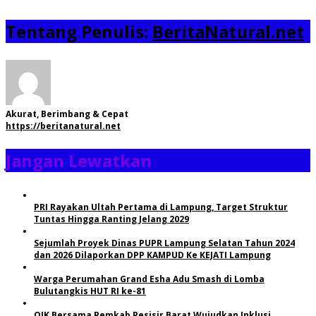
Tentang Penulis:
BeritaNatural.net
Akurat, Berimbang & Cepat
https://beritanatural.net
Jangan Lewatkan
PRI Rayakan Ultah Pertama di Lampung, Target Struktur
Tuntas Hingga Ranting Jelang 2029
Sejumlah Proyek Dinas PUPR Lampung Selatan Tahun 2024
dan 2026 Dilaporkan DPP KAMPUD Ke KEJATI Lampung
Warga Perumahan Grand Esha Adu Smash di Lomba
Bulutangkis HUT RI ke-81
OJK Bersama Pemkab Pesisir Barat Wujudkan Inklusi