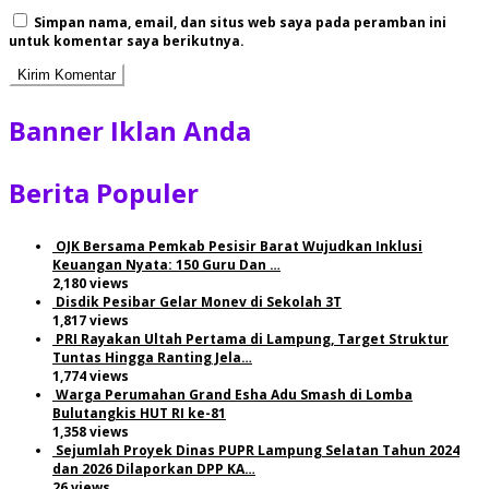
Simpan nama, email, dan situs web saya pada peramban ini
untuk komentar saya berikutnya.
Banner Iklan Anda
Berita Populer
OJK Bersama Pemkab Pesisir Barat Wujudkan Inklusi
Keuangan Nyata: 150 Guru Dan …
2,180 views
Disdik Pesibar Gelar Monev di Sekolah 3T
1,817 views
PRI Rayakan Ultah Pertama di Lampung, Target Struktur
Tuntas Hingga Ranting Jela…
1,774 views
Warga Perumahan Grand Esha Adu Smash di Lomba
Bulutangkis HUT RI ke-81
1,358 views
Sejumlah Proyek Dinas PUPR Lampung Selatan Tahun 2024
dan 2026 Dilaporkan DPP KA…
26 views