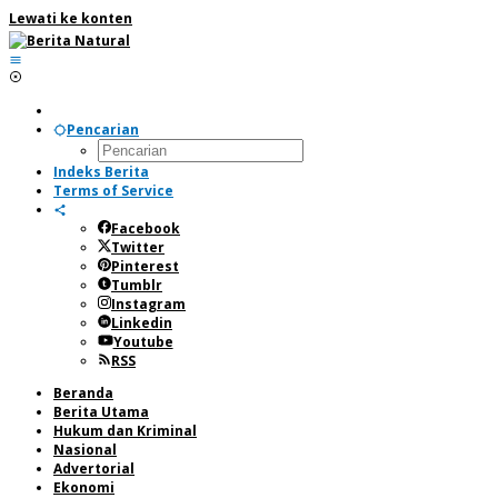
Lewati ke konten
Pencarian
Indeks Berita
Terms of Service
Facebook
Twitter
Pinterest
Tumblr
Instagram
Linkedin
Youtube
RSS
Beranda
Berita Utama
Hukum dan Kriminal
Nasional
Advertorial
Ekonomi