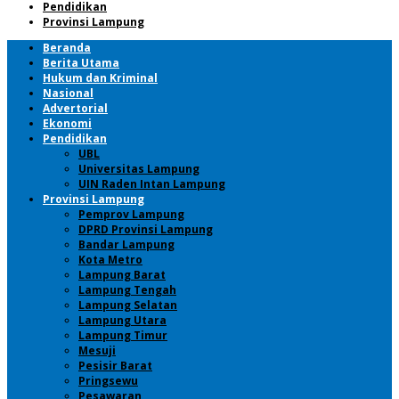
Pendidikan
Provinsi Lampung
Beranda
Berita Utama
Hukum dan Kriminal
Nasional
Advertorial
Ekonomi
Pendidikan
UBL
Universitas Lampung
UIN Raden Intan Lampung
Provinsi Lampung
Pemprov Lampung
DPRD Provinsi Lampung
Bandar Lampung
Kota Metro
Lampung Barat
Lampung Tengah
Lampung Selatan
Lampung Utara
Lampung Timur
Mesuji
Pesisir Barat
Pringsewu
Pesawaran