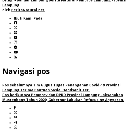
Ditag
Bandar Lampung
Berita Natural
Pemprov Lampung
Provinsi
Lampung
oleh
BeritaNatural.net
Ikuti Kami Pada
Navigasi pos
Pos sebelumnya
Tim Gugus Tugas Penanganan Covid-19 Provinsi
Lampung Terima Bantuan Sosial Handsanitizer.
Pos berikutnya
Pemprov dan DPRD Provinsi Lampung Laksanakan
Musrenbang Tahun 2020, Gubernur Lakukan Refocusing Anggaran.