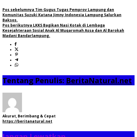
Pos sebelumnya
Tim Gugus Tugas Pemprov Lampung dan
Komunitas Suzuki Katana Jimny Indonesia Lampung Salurkan
Baksos.
Pos berikutnya
LKKS Bagikan Nasi Kotak di Lembaga
Kesejahteraan Sosial Anak Al Muqaromah Assa dan Al Barokah
Madani Bandarlampung.
Tentang Penulis:
BeritaNatural.net
Akurat, Berimbang & Cepat
https://beritanatural.net
Jangan Lewatkan