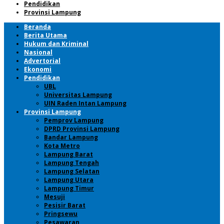
Pendidikan
Provinsi Lampung
Beranda
Berita Utama
Hukum dan Kriminal
Nasional
Advertorial
Ekonomi
Pendidikan
UBL
Universitas Lampung
UIN Raden Intan Lampung
Provinsi Lampung
Pemprov Lampung
DPRD Provinsi Lampung
Bandar Lampung
Kota Metro
Lampung Barat
Lampung Tengah
Lampung Selatan
Lampung Utara
Lampung Timur
Mesuji
Pesisir Barat
Pringsewu
Pesawaran