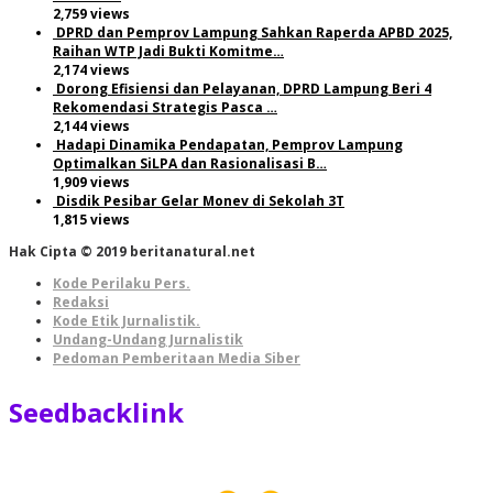
2,759 views
DPRD dan Pemprov Lampung Sahkan Raperda APBD 2025,
Raihan WTP Jadi Bukti Komitme…
2,174 views
Dorong Efisiensi dan Pelayanan, DPRD Lampung Beri 4
Rekomendasi Strategis Pasca …
2,144 views
Hadapi Dinamika Pendapatan, Pemprov Lampung
Optimalkan SiLPA dan Rasionalisasi B…
1,909 views
Disdik Pesibar Gelar Monev di Sekolah 3T
1,815 views
Hak Cipta © 2019 beritanatural.net
Kode Perilaku Pers.
Redaksi
Kode Etik Jurnalistik.
Undang-Undang Jurnalistik
Pedoman Pemberitaan Media Siber
Seedbacklink