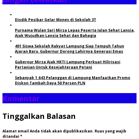
Disdik Pesibar Gelar Monev di Sekolah 3T
Purnama Wulan Sari Mirza Lepas Peserta Jalan Sehat Lansia,
Ajak Wujudkan Lansia Sehat dan Bahagia
401 Siswa Sekolah Rakyat Lampung Siap Tempuh Tahun
Ajaran Baru, Gubernur Dorong Lahirnya Generasi Emas
Gubernur Mirza Ajak HKTI Lampung Perkuat Hilirisasi
Pertanian Untuk Kesejahteraan Petani
Sebanyak 1.643 Pelanggan di Lampung Manfaatkan Promo
Diskon Tambah Daya 50 Persen PLN
Komentar
Tinggalkan Balasan
Alamat email Anda tidak akan dipublikasikan.
Ruas yang wajib
ditandai
*