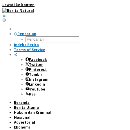
Lewati ke konten
Pencarian
Indeks Berita
Terms of Service
Facebook
Twitter
Pinterest
Tumblr
Instagram
Linkedin
Youtube
RSS
Beranda
Berita Utama
Hukum dan Kriminal
Nasional
Advertorial
Ekonomi