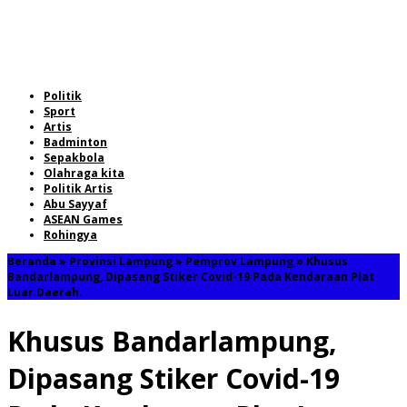
Politik
Sport
Artis
Badminton
Sepakbola
Olahraga kita
Politik Artis
Abu Sayyaf
ASEAN Games
Rohingya
Beranda
»
Provinsi Lampung
»
Pemprov Lampung
»
Khusus
Bandarlampung, Dipasang Stiker Covid-19 Pada Kendaraan Plat
Luar Daerah.
Khusus Bandarlampung,
Dipasang Stiker Covid-19