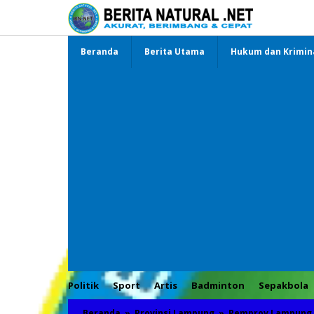
Lewati
ke
konten
Beranda
Berita Utama
Hukum dan Krimin
Politik
Sport
Artis
Badminton
Sepakbola
Beranda
»
Provinsi Lampung
»
Pemprov Lampung