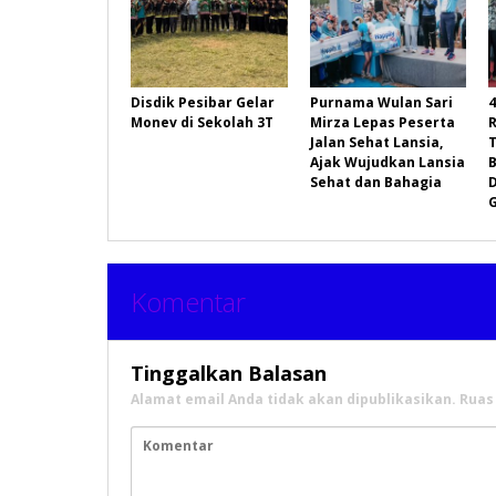
Disdik Pesibar Gelar
Purnama Wulan Sari
4
Monev di Sekolah 3T
Mirza Lepas Peserta
Jalan Sehat Lansia,
Ajak Wujudkan Lansia
Sehat dan Bahagia
Komentar
Tinggalkan Balasan
Alamat email Anda tidak akan dipublikasikan.
Ruas