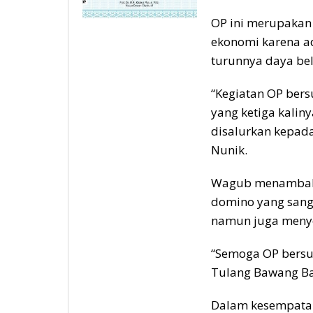
OP ini merupaka
ekonomi karena a
turunnya daya bel
“Kegiatan OP bers
yang ketiga kalin
disalurkan kepad
Nunik.
Wagub menambahk
domino yang sang
namun juga menye
“Semoga OP bersu
Tulang Bawang Ba
Dalam kesempatan