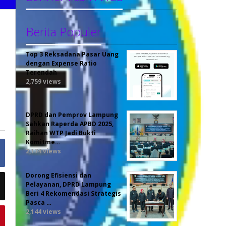
Berita Populer
Top 3 Reksadana Pasar Uang
dengan Expense Ratio
Terendah
2,759 views
DPRD dan Pemprov Lampung
Sahkan Raperda APBD 2025,
Raihan WTP Jadi Bukti
Komitme…
2,174 views
Dorong Efisiensi dan
Pelayanan, DPRD Lampung
Beri 4 Rekomendasi Strategis
Pasca …
2,144 views