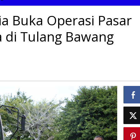
Chusnunia
Buka
a Buka Operasi Pasar
Operasi
Pasar
Bersubsidi
a di Tulang Bawang
Ketiga
di
Tulang
Bawang
Barat.