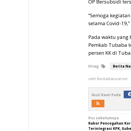
OP Bersubsidi ter
“Semoga kegiatan 
selama Covid-19,”
Pada waktu yang 
Pemkab Tubaba te
persen KK di Tuba
Ditag
Berita Na
oleh
BeritaNatural.net
Ikuti Kami Pada
Navigasi
Pos sebelumnya
Rakor Pencegahan Kor
pos
Terintegrasi KPK, Gube