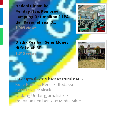
Hadapi Dinamika
Pendapatan, Pemprov
Lampung Optimalkan SiLPA
dan Rasionalisasi B…
1,909 views
Disdik Pesibar Gelar Monev
di Sekolah 3T
1,815 views
Hak Cipta © 2019 beritanatural.net
Kode Perilaku Pers.
Redaksi
Kode Etik Jurnalistik.
Undang-Undang Jurnalistik
Pedoman Pemberitaan Media Siber