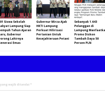
01 Siswa Sekolah
Gubernur Mirza Ajak
Sebanyak 1.643
Rakyat Lampung Siap
HKTI Lampung
Pelanggan di
Tempuh Tahun Ajaran
Perkuat Hilirisasi
Lampung Manfaatk
Baru, Gubernur
Pertanian Untuk
Promo Diskon
Dorong Lahirnya
Kesejahteraan Petani
Tambah Daya 50
Generasi Emas
Persen PLN
 yang wajib ditandai
*