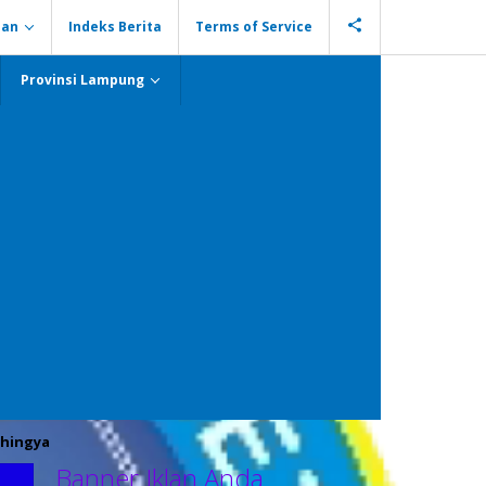
ian
Indeks Berita
Terms of Service
Provinsi Lampung
hingya
Banner Iklan Anda