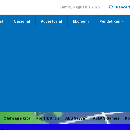
Kamis, 6 Agustus 2026
Pencar
al
Nasional
Advertorial
Ekonomi
Pendidikan
Olahraga kita
Politik Artis
Abu Sayyaf
ASEAN Games
Ro
»
Wagub