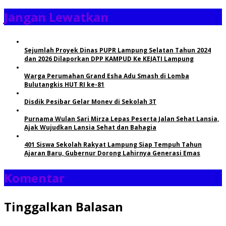
Jangan Lewatkan
Sejumlah Proyek Dinas PUPR Lampung Selatan Tahun 2024
dan 2026 Dilaporkan DPP KAMPUD Ke KEJATI Lampung
Warga Perumahan Grand Esha Adu Smash di Lomba
Bulutangkis HUT RI ke-81
Disdik Pesibar Gelar Monev di Sekolah 3T
Purnama Wulan Sari Mirza Lepas Peserta Jalan Sehat Lansia,
Ajak Wujudkan Lansia Sehat dan Bahagia
401 Siswa Sekolah Rakyat Lampung Siap Tempuh Tahun
Ajaran Baru, Gubernur Dorong Lahirnya Generasi Emas
Komentar
Tinggalkan Balasan