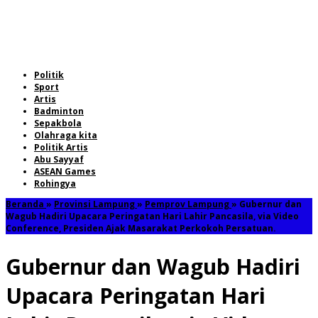
Politik
Sport
Artis
Badminton
Sepakbola
Olahraga kita
Politik Artis
Abu Sayyaf
ASEAN Games
Rohingya
Beranda
»
Provinsi Lampung
»
Pemprov Lampung
»
Gubernur dan
Wagub Hadiri Upacara Peringatan Hari Lahir Pancasila, via Video
Conference, Presiden Ajak Masarakat Perkokoh Persatuan.
Gubernur dan Wagub Hadiri
Upacara Peringatan Hari