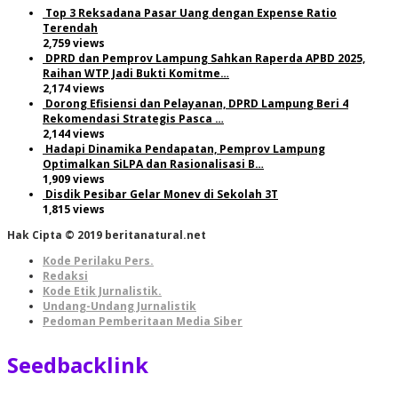
Top 3 Reksadana Pasar Uang dengan Expense Ratio
Terendah
2,759 views
DPRD dan Pemprov Lampung Sahkan Raperda APBD 2025,
Raihan WTP Jadi Bukti Komitme…
2,174 views
Dorong Efisiensi dan Pelayanan, DPRD Lampung Beri 4
Rekomendasi Strategis Pasca …
2,144 views
Hadapi Dinamika Pendapatan, Pemprov Lampung
Optimalkan SiLPA dan Rasionalisasi B…
1,909 views
Disdik Pesibar Gelar Monev di Sekolah 3T
1,815 views
Hak Cipta © 2019 beritanatural.net
Kode Perilaku Pers.
Redaksi
Kode Etik Jurnalistik.
Undang-Undang Jurnalistik
Pedoman Pemberitaan Media Siber
Seedbacklink