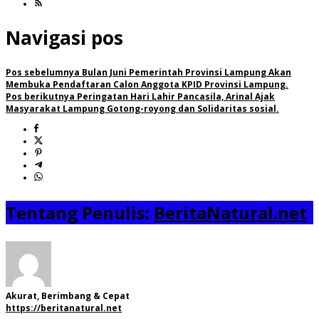
Navigasi pos
Pos sebelumnya
Bulan Juni Pemerintah Provinsi Lampung Akan
Membuka Pendaftaran Calon Anggota KPID Provinsi Lampung.
Pos berikutnya
Peringatan Hari Lahir Pancasila, Arinal Ajak
Masyarakat Lampung Gotong-royong dan Solidaritas sosial.
Tentang Penulis:
BeritaNatural.net
Akurat, Berimbang & Cepat
https://beritanatural.net