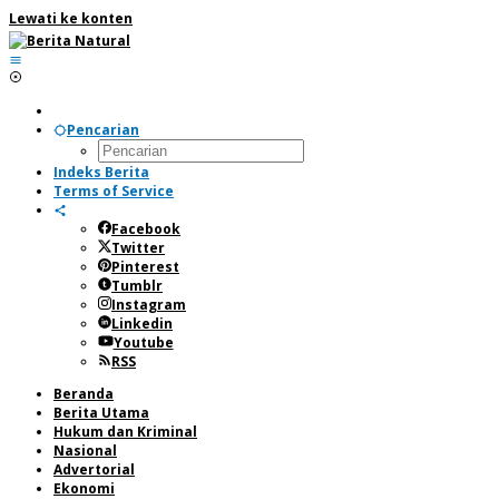
Lewati ke konten
Pencarian
Indeks Berita
Terms of Service
Facebook
Twitter
Pinterest
Tumblr
Instagram
Linkedin
Youtube
RSS
Beranda
Berita Utama
Hukum dan Kriminal
Nasional
Advertorial
Ekonomi