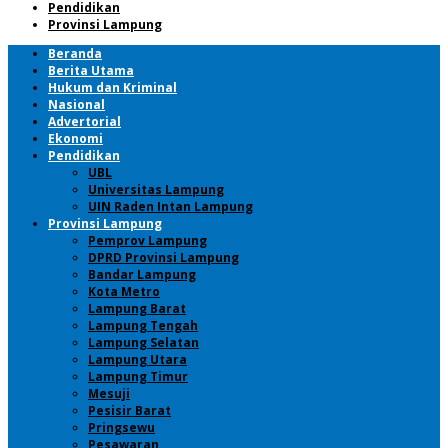
Pendidikan
Provinsi Lampung
Beranda
Berita Utama
Hukum dan Kriminal
Nasional
Advertorial
Ekonomi
Pendidikan
UBL
Universitas Lampung
UIN Raden Intan Lampung
Provinsi Lampung
Pemprov Lampung
DPRD Provinsi Lampung
Bandar Lampung
Kota Metro
Lampung Barat
Lampung Tengah
Lampung Selatan
Lampung Utara
Lampung Timur
Mesuji
Pesisir Barat
Pringsewu
Pesawaran