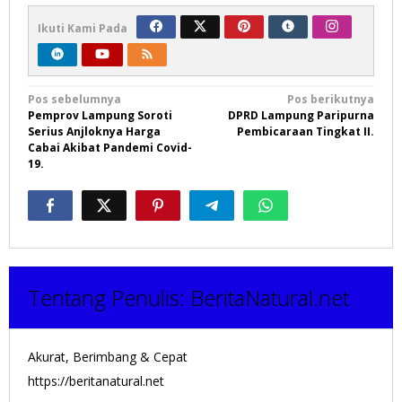
Ikuti Kami Pada
Navigasi
Pos sebelumnya
Pos berikutnya
Pemprov Lampung Soroti
DPRD Lampung Paripurna
pos
Serius Anjloknya Harga
Pembicaraan Tingkat II.
Cabai Akibat Pandemi Covid-
19.
Tentang Penulis:
BeritaNatural.net
Akurat, Berimbang & Cepat
https://beritanatural.net