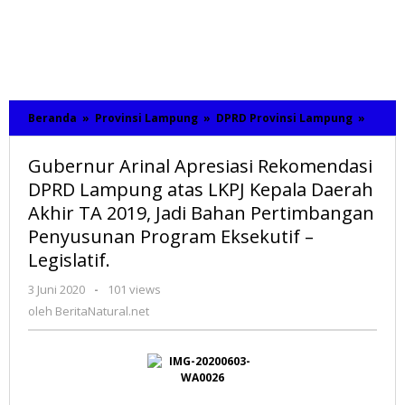
Beranda
»
Provinsi Lampung
»
DPRD Provinsi Lampung
»
Guber
Arinal
Apresi
Gubernur Arinal Apresiasi Rekomendasi
Rekom
DPRD
DPRD Lampung atas LKPJ Kepala Daerah
Lamp
Akhir TA 2019, Jadi Bahan Pertimbangan
atas
Penyusunan Program Eksekutif –
LKPJ
Kepal
Legislatif.
Daera
Akhir
3 Juni 2020
oleh
-
101 views
TA
BeritaNatural.net
oleh
BeritaNatural.net
2019,
Jadi
Bahan
Perti
Penyu
Progr