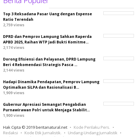
Berita Populer
Top 3 Reksadana Pasar Uang dengan Expense
Ratio Terendah
2,759 views
DPRD dan Pemprov Lampung Sahkan Raperda
APBD 2025, Raihan WTP Jadi Bukti Komitme…
2,174 views
Dorong Efisiensi dan Pelayanan, DPRD Lampung
Beri 4 Rekomendasi Strategis Pasca …
2,144 views
Hadapi Dinamika Pendapatan, Pemprov Lampung
Optimalkan SiLPA dan Rasionalisasi B…
1,909 views
Gubernur Apresiasi Semangat Pengabdian
Purnawirawan Polri untuk Menjaga Stabilit…
1,900 views
Hak Cipta © 2019 beritanatural.net
Kode Perilaku Pers.
Redaksi
Kode Etik Jurnalistik.
Undang-Undang Jurnalistik