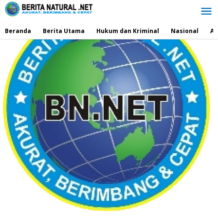
Lewati
ke
konten
Beranda
Berita Utama
Hukum dan Kriminal
Nasional
Ad