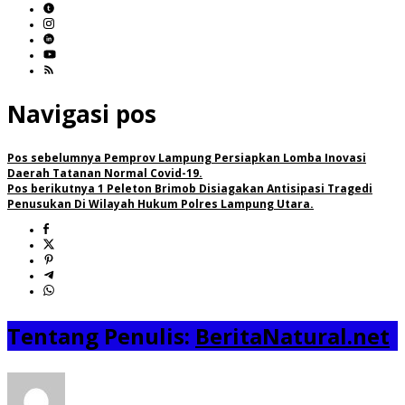
Navigasi pos
Pos sebelumnya
Pemprov Lampung Persiapkan Lomba Inovasi
Daerah Tatanan Normal Covid-19.
Pos berikutnya
1 Peleton Brimob Disiagakan Antisipasi Tragedi
Penusukan Di Wilayah Hukum Polres Lampung Utara.
Tentang Penulis:
BeritaNatural.net