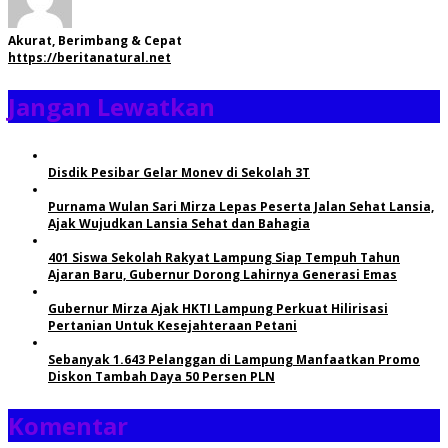
Akurat, Berimbang & Cepat
https://beritanatural.net
Jangan Lewatkan
Disdik Pesibar Gelar Monev di Sekolah 3T
Purnama Wulan Sari Mirza Lepas Peserta Jalan Sehat Lansia,
Ajak Wujudkan Lansia Sehat dan Bahagia
401 Siswa Sekolah Rakyat Lampung Siap Tempuh Tahun
Ajaran Baru, Gubernur Dorong Lahirnya Generasi Emas
Gubernur Mirza Ajak HKTI Lampung Perkuat Hilirisasi
Pertanian Untuk Kesejahteraan Petani
Sebanyak 1.643 Pelanggan di Lampung Manfaatkan Promo
Diskon Tambah Daya 50 Persen PLN
Komentar