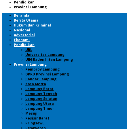
Pendidikan
Provinsi Lampung
Beranda
Berita Utama
Hukum dan Kriminal
Nasional
Advertorial
Ekonomi
Pendidikan
UBL
Universitas Lampung
UIN Raden Intan Lampung
Provinsi Lampung
Pemprov Lampung
DPRD Provinsi Lampung
Bandar Lampung
Kota Metro
Lampung Barat
Lampung Tengah
Lampung Selatan
Lampung Utara
Lampung Timur
Mesuji
Pesisir Barat
Pringsewu
Pesawaran