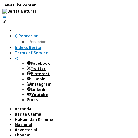
Lewati ke konten
Pencarian
Indeks Berita
Terms of Service
Facebook
Twitter
Pinterest
Tumblr
Instagram
Linkedin
Youtube
RSS
Beranda
Berita Utama
Hukum dan Kriminal
Nasional
Advertorial
Ekonomi