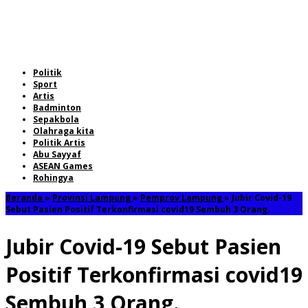
Politik
Sport
Artis
Badminton
Sepakbola
Olahraga kita
Politik Artis
Abu Sayyaf
ASEAN Games
Rohingya
Beranda
»
Provinsi Lampung
»
Pemprov Lampung
»
Jubir Covid-19
Sebut Pasien Positif Terkonfirmasi covid19 Sembuh 3 Orang.
Jubir Covid-19 Sebut Pasien
Positif Terkonfirmasi covid19
Sembuh 3 Orang.