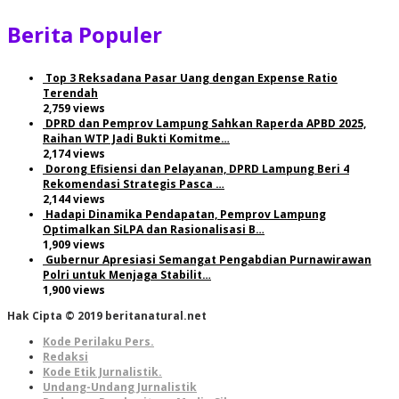
Berita Populer
Top 3 Reksadana Pasar Uang dengan Expense Ratio
Terendah
2,759 views
DPRD dan Pemprov Lampung Sahkan Raperda APBD 2025,
Raihan WTP Jadi Bukti Komitme…
2,174 views
Dorong Efisiensi dan Pelayanan, DPRD Lampung Beri 4
Rekomendasi Strategis Pasca …
2,144 views
Hadapi Dinamika Pendapatan, Pemprov Lampung
Optimalkan SiLPA dan Rasionalisasi B…
1,909 views
Gubernur Apresiasi Semangat Pengabdian Purnawirawan
Polri untuk Menjaga Stabilit…
1,900 views
Hak Cipta © 2019 beritanatural.net
Kode Perilaku Pers.
Redaksi
Kode Etik Jurnalistik.
Undang-Undang Jurnalistik