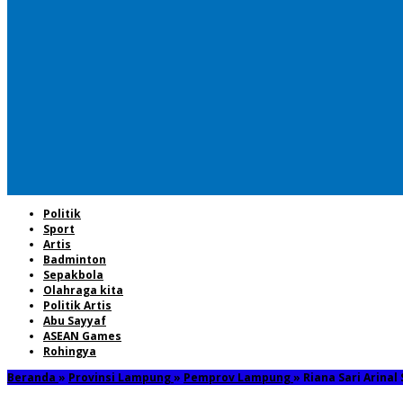
Politik
Sport
Artis
Badminton
Sepakbola
Olahraga kita
Politik Artis
Abu Sayyaf
ASEAN Games
Rohingya
Beranda
»
Provinsi Lampung
»
Pemprov Lampung
»
Riana Sari Arina