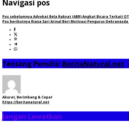
Navigasi pos
Pos sebelumnya
Advokat Bela Rakyat (ABR) Angkat Bicara Terkait O
Pos berikutnya
Riana Sari Arinal Beri Motivasi Pengurus Dekranasda
Tentang Penulis:
BeritaNatural.net
Akurat, Berimbang & Cepat
https://beritanatural.net
Jangan Lewatkan