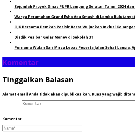
Sejumlah Proyek Dinas PUPR Lampung Selatan Tahun 2024 dan
Warga Perumahan Grand Esha Adu Smash di Lomba Bulutangkis
OJK Bersama Pemkab Pesisir Barat Wujudkan Inklusi Keuangan 
Disdik Pesibar Gelar Monev di Sekolah 3T
Purnama Wulan Sari Mirza Lepas Peserta Jalan Sehat Lansia, 
Komentar
Tinggalkan Balasan
Alamat email Anda tidak akan dipublikasikan.
Ruas yang wajib ditan
Komentar