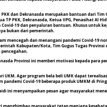
P PKK dan Dekranasda merupakan bantuan dari Tim 
tua TP PKK, Dekranasda, Ketua IIPG, Penasihat Al Hid
ovid-19 dan penyaluran bantuan. Khusus untuk keg
ya bukan dari pemerintah.
lam mencegah dan menangani pandemi Covid-19 nomor
emerintah Kabupaten/Kota, Tim Gugus Tugas Provins
 pencegahan.
nasda Provinsi ini memberi motivasi kepada para pe
i UKM. Agar program bela beli UMK dapat terealisas
im pandemi Covid-19 beberapa produk UMKM di Prin
unaidi ini menyampaikan pesan agar masyarakat mene
 menghimbau masyarakat tetap menjaga kesehatan, d