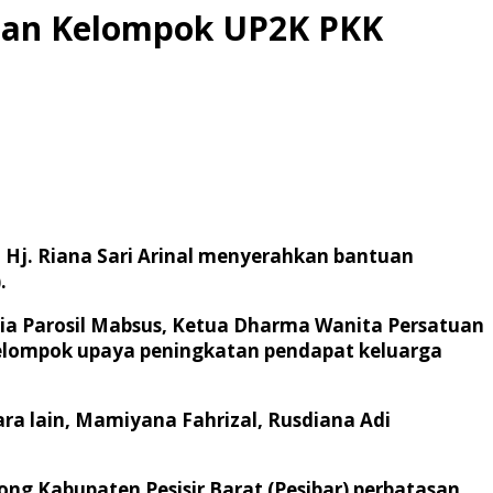
 dan Kelompok UP2K PKK
Hj. Riana Sari Arinal menyerahkan bantuan
.
nia Parosil Mabsus, Ketua Dharma Wanita Persatuan
elompok upaya peningkatan pendapat keluarga
a lain, Mamiyana Fahrizal, Rusdiana Adi
g Kabupaten Pesisir Barat (Pesibar) perbatasan