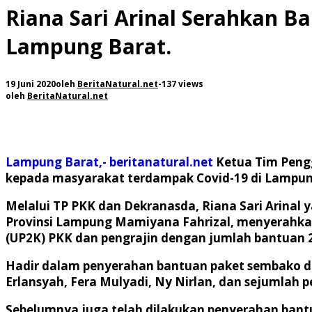
Riana Sari Arinal Serahkan 
Lampung Barat.
19 Juni 2020
oleh
BeritaNatural.net
-
137 views
oleh
BeritaNatural.net
Lampung Barat,- beritanatural.net
Ketua Tim Peng
kepada masyarakat terdampak Covid-19 di Lampung 
Melalui TP PKK dan Dekranasda, Riana Sari Arinal
Provinsi Lampung Mamiyana Fahrizal, menyerahka
(UP2K) PKK dan pengrajin dengan jumlah bantuan 
Hadir dalam penyerahan bantuan paket sembako da
Erlansyah, Fera Mulyadi, Ny Nirlan, dan sejumlah
Sebelumnya juga telah dilakukan penyerahan bant