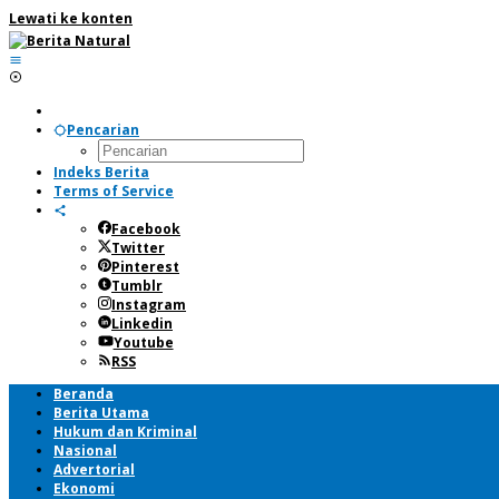
Lewati ke konten
Pencarian
Indeks Berita
Terms of Service
Facebook
Twitter
Pinterest
Tumblr
Instagram
Linkedin
Youtube
RSS
Beranda
Berita Utama
Hukum dan Kriminal
Nasional
Advertorial
Ekonomi