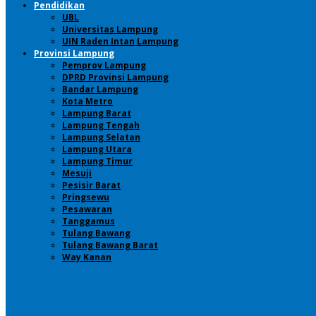
Pendidikan
UBL
Universitas Lampung
UIN Raden Intan Lampung
Provinsi Lampung
Pemprov Lampung
DPRD Provinsi Lampung
Bandar Lampung
Kota Metro
Lampung Barat
Lampung Tengah
Lampung Selatan
Lampung Utara
Lampung Timur
Mesuji
Pesisir Barat
Pringsewu
Pesawaran
Tanggamus
Tulang Bawang
Tulang Bawang Barat
Way Kanan