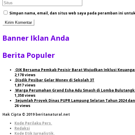
Simpan nama, email, dan situs web saya pada peramban ini untu
Banner Iklan Anda
Berita Populer
OJK Bersama Pemkab Pesisir Barat Wujudkan Inklusi Keuanga
2,178 views
Disdik Pesibar Gelar Monev di Sekolah 3T
1,817 views
Warga Perumahan Grand Esha Adu Smash di Lomba Bulutangki
1,358 views
Sejumlah Proyek Dinas PUPR Lampung Selatan Tahun 2024 dan
26 views
Hak Cipta © 2019 beritanatural.net
Kode Perilaku Pers.
Redaksi
Kode Etik Jurnalistik.