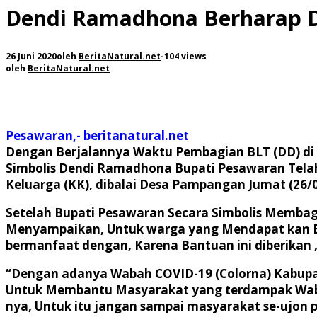
Dendi Ramadhona Berharap 
26 Juni 2020
oleh
BeritaNatural.net
-
104 views
oleh
BeritaNatural.net
Pesawaran,- beritanatural.net
Dengan Berjalannya Waktu Pembagian BLT (DD) di K
Simbolis Dendi Ramadhona Bupati Pesawaran Tela
Keluarga (KK), dibalai Desa Pampangan Jumat (26/0
Setelah Bupati Pesawaran Secara Simbolis Memba
Menyampaikan, Untuk warga yang Mendapat kan Ba
bermanfaat dengan, Karena Bantuan ini diberikan ,
“Dengan adanya Wabah COVID-19 (Colorna) Kabupat
Untuk Membantu Masyarakat yang terdampak Wabah C
nya, Untuk itu jangan sampai masyarakat se-ujon 