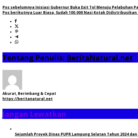
Pos sebelumnya
Inisiasi Gubernur Buka Exit Tol Menuju Pelabuhan P
Pos berikutnya
Luar Biasa, Sudah 100.000 Nasi Kotak Didistribusika
Tentang Penulis:
BeritaNatural.net
Akurat, Berimbang & Cepat
https://beritanatural.net
Jangan Lewatkan
Sejumlah Proyek Dinas PUPR Lampung Selatan Tahun 2024 dan