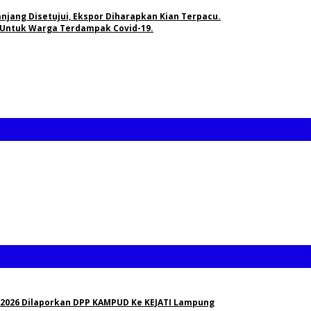
anjang Disetujui, Ekspor Diharapkan Kian Terpacu.
n Untuk Warga Terdampak Covid-19.
 2026 Dilaporkan DPP KAMPUD Ke KEJATI Lampung