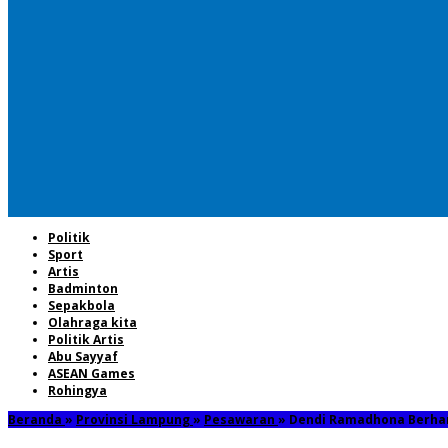
Politik
Sport
Artis
Badminton
Sepakbola
Olahraga kita
Politik Artis
Abu Sayyaf
ASEAN Games
Rohingya
Beranda
»
Provinsi Lampung
»
Pesawaran
»
Dendi Ramadhona Berha