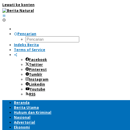
Lewati ke konten
Pencarian
Indeks Berita
Terms of Service
Facebook
Twitter
Pinterest
Tumblr
Instagram
Linkedin
Youtube
RSS
Beranda
Berita Utama
Hukum dan Kriminal
Nasional
Advertorial
Ekonomi