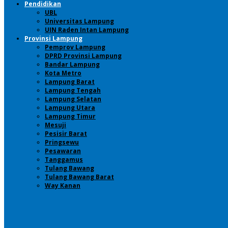
Pendidikan
UBL
Universitas Lampung
UIN Raden Intan Lampung
Provinsi Lampung
Pemprov Lampung
DPRD Provinsi Lampung
Bandar Lampung
Kota Metro
Lampung Barat
Lampung Tengah
Lampung Selatan
Lampung Utara
Lampung Timur
Mesuji
Pesisir Barat
Pringsewu
Pesawaran
Tanggamus
Tulang Bawang
Tulang Bawang Barat
Way Kanan