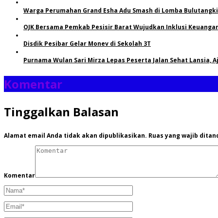
Warga Perumahan Grand Esha Adu Smash di Lomba Bulutangkis
OJK Bersama Pemkab Pesisir Barat Wujudkan Inklusi Keuangan 
Disdik Pesibar Gelar Monev di Sekolah 3T
Purnama Wulan Sari Mirza Lepas Peserta Jalan Sehat Lansia, 
Komentar
Tinggalkan Balasan
Alamat email Anda tidak akan dipublikasikan.
Ruas yang wajib ditan
Komentar