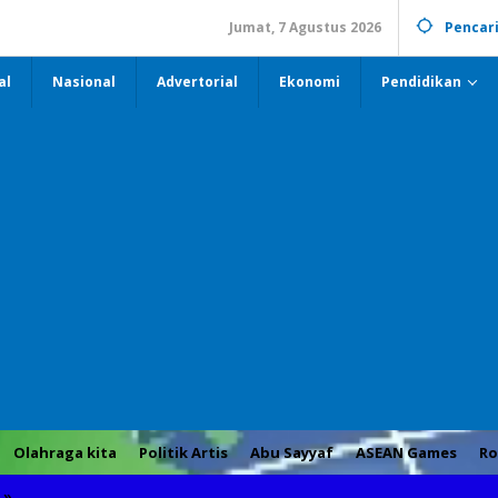
Jumat, 7 Agustus 2026
Pencar
al
Nasional
Advertorial
Ekonomi
Pendidikan
Olahraga kita
Politik Artis
Abu Sayyaf
ASEAN Games
Ro
»
Nunik