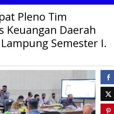
Pimpin
Rapat
pat Pleno Tim
Pleno
Tim
Percepatan
es Keuangan Daerah
Akses
Keuangan
Daerah
i Lampung Semester I.
(TPAKD)
Provinsi
Lampung
Semester
I.