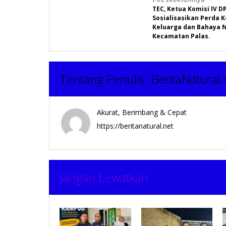
Navigasi
TEC, Ketua Komisi IV 
pos
Sosialisasikan Perda 
Keluarga dan Bahaya N
Kecamatan Palas.
Tentang Penulis:
BeritaNatural.
Akurat, Berimbang & Cepat
https://beritanatural.net
Jangan Lewatkan