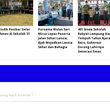
isdik Pesibar Gelar
Purnama Wulan Sari
401 Siswa Sekolah
Monev di Sekolah 3T
Mirza Lepas Peserta
Rakyat Lampung Sia
Jalan Sehat Lansia,
Tempuh Tahun Ajar
Ajak Wujudkan Lansia
Baru, Gubernur
Sehat dan Bahagia
Dorong Lahirnya
Generasi Emas
 yang wajib ditandai
*