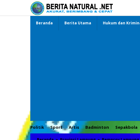
Lewati
ke
konten
Beranda
Berita Utama
Hukum dan Krimin
Politik
Sport
Artis
Badminton
Sepakbola
Beranda
»
Provinsi Lampung
»
Pemprov Lampung