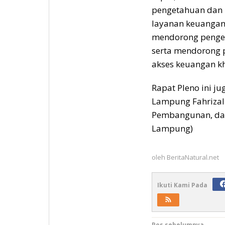
pengetahuan dan 
layanan keuangan
mendorong pengem
serta mendorong 
akses keuangan kh
Rapat Pleno ini ju
Lampung Fahrizal
Pembangunan, dan 
Lampung)
oleh
BeritaNatural.net
Ikuti Kami Pada
Pos sebelumnya