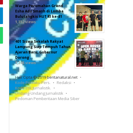
Warga Perumahan Grand
Esha Adu Smash di Lomba
Bulutangkis HUT RI ke-81
1,352 views
401 Siswa Sekolah Rakyat
Lampung Siap Tempuh Tahun
Ajaran Baru, Gubernur
Dorong …
1,246 views
Hak Cipta © 2019 beritanatural.net
Kode Perilaku Pers.
Redaksi
Kode Etik Jurnalistik.
Undang-Undang Jurnalistik
Pedoman Pemberitaan Media Siber