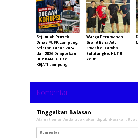
Sejumlah Proyek
Warga Perumahan
D
Dinas PUPR Lampung
Grand Esha Adu
Selatan Tahun 2024
Smash di Lomba
dan 2026 Dilaporkan
Bulutangkis HUT RI
DPP KAMPUD Ke
ke-81
KEJATI Lampung
Komentar
Tinggalkan Balasan
Alamat email Anda tidak akan dipublikasikan.
Ruas