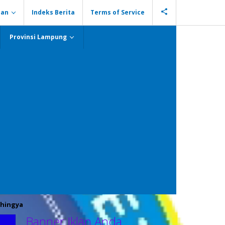
ian
Indeks Berita
Terms of Service
Provinsi Lampung
hingya
Banner Iklan Anda