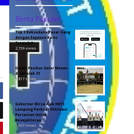
Berita Populer
Top 3 Reksadana Pasar Uang
dengan Expense Ratio
Terendah
2,759 views
Disdik Pesibar Gelar Monev
di Sekolah 3T
1,817 views
Gubernur Mirza Ajak HKTI
Lampung Perkuat Hilirisasi
Pertanian Untuk
Kesejahteraa…
1,437 views