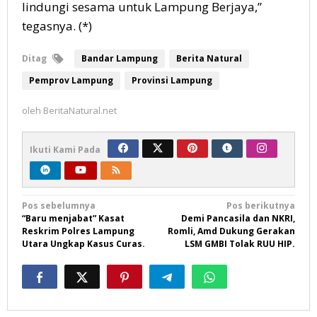
lindungi sesama untuk Lampung Berjaya,”
tegasnya. (*)
Ditag
Bandar Lampung
Berita Natural
Pemprov Lampung
Provinsi Lampung
oleh
BeritaNatural.net
Ikuti Kami Pada
Navigasi
Pos sebelumnya
Pos berikutnya
“Baru menjabat” Kasat
Demi Pancasila dan NKRI,
pos
Reskrim Polres Lampung
Romli, Amd Dukung Gerakan
Utara Ungkap Kasus Curas.
LSM GMBI Tolak RUU HIP.