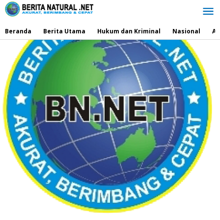
Lewati
ke
konten
Beranda
Berita Utama
Hukum dan Kriminal
Nasional
Ad