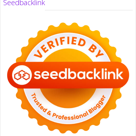
Seedbacklink