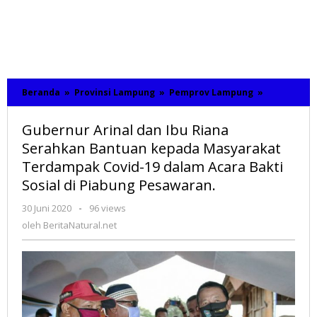
Beranda
»
Provinsi Lampung
»
Pemprov Lampung
»
Gubernur
Arinal
dan
Gubernur Arinal dan Ibu Riana
Ibu
Riana
Serahkan Bantuan kepada Masyarakat
Serahkan
Terdampak Covid-19 dalam Acara Bakti
Bantuan
Sosial di Piabung Pesawaran.
kepada
Masyaraka
Terdampa
30 Juni 2020
oleh
-
96 views
Covid-
BeritaNatural.net
oleh
BeritaNatural.net
19
dalam
Acara
Bakti
Sosial
di
Piabung