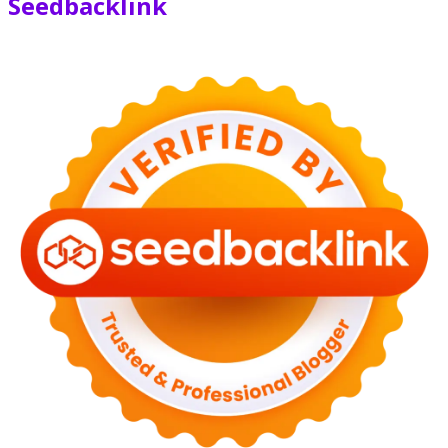
Seedbacklink