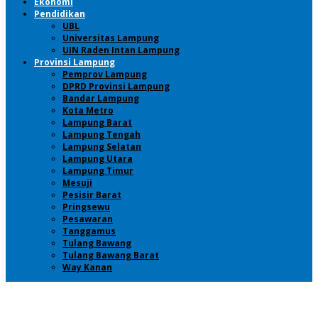
Ekonomi
Pendidikan
UBL
Universitas Lampung
UIN Raden Intan Lampung
Provinsi Lampung
Pemprov Lampung
DPRD Provinsi Lampung
Bandar Lampung
Kota Metro
Lampung Barat
Lampung Tengah
Lampung Selatan
Lampung Utara
Lampung Timur
Mesuji
Pesisir Barat
Pringsewu
Pesawaran
Tanggamus
Tulang Bawang
Tulang Bawang Barat
Way Kanan