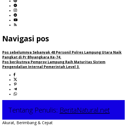
Navigasi pos
Pos sebelumnya
Sebanyak 48 Personil Polres Lampung Utara Naik
Pangkat di Pr Bhyangkara Ke-74.
Pos berikutnya
Pemprov Lampung Raih Maturitas Sistem
Pengendalian Internal Pemerintah Level 3.
Tentang Penulis:
BeritaNatural.net
Akurat, Berimbang & Cepat