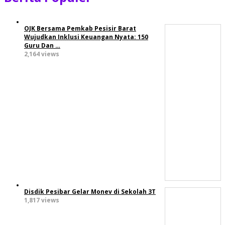
OJK Bersama Pemkab Pesisir Barat
Wujudkan Inklusi Keuangan Nyata: 150
Guru Dan …
2,164 views
Disdik Pesibar Gelar Monev di Sekolah 3T
1,817 views