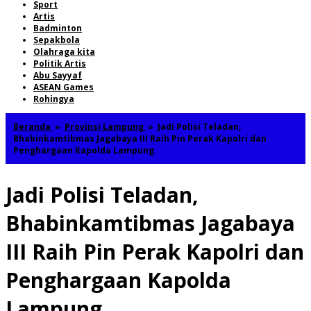
Sport
Artis
Badminton
Sepakbola
Olahraga kita
Politik Artis
Abu Sayyaf
ASEAN Games
Rohingya
Beranda
»
Provinsi Lampung
»
Jadi Polisi Teladan,
Bhabinkamtibmas Jagabaya III Raih Pin Perak Kapolri dan
Penghargaan Kapolda Lampung.
Jadi Polisi Teladan,
Bhabinkamtibmas Jagabaya
III Raih Pin Perak Kapolri dan
Penghargaan Kapolda
Lampung.