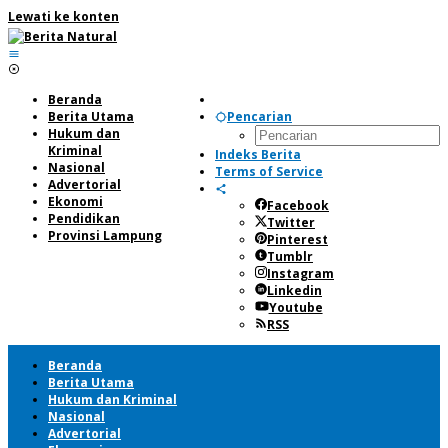
Lewati ke konten
Beranda
Berita Utama
Pencarian
Hukum dan
Kriminal
Indeks Berita
Nasional
Terms of Service
Advertorial
Ekonomi
Facebook
Pendidikan
Twitter
Provinsi Lampung
Pinterest
Tumblr
Instagram
Linkedin
Youtube
RSS
Beranda
Berita Utama
Hukum dan Kriminal
Nasional
Advertorial