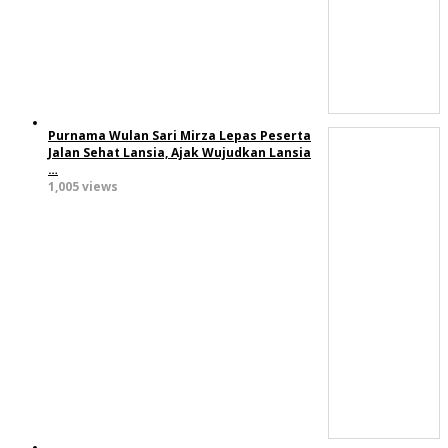
Purnama Wulan Sari Mirza Lepas Peserta
Jalan Sehat Lansia, Ajak Wujudkan Lansia
…
1,005 views