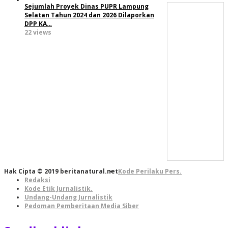
Sejumlah Proyek Dinas PUPR Lampung
Selatan Tahun 2024 dan 2026 Dilaporkan
DPP KA…
22 views
Hak Cipta © 2019 beritanatural.net
Kode Perilaku Pers.
Redaksi
Kode Etik Jurnalistik.
Undang-Undang Jurnalistik
Pedoman Pemberitaan Media Siber