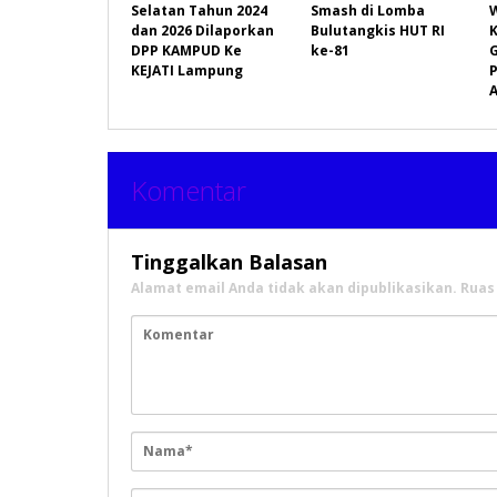
Selatan Tahun 2024
Smash di Lomba
dan 2026 Dilaporkan
Bulutangkis HUT RI
DPP KAMPUD Ke
ke-81
KEJATI Lampung
P
A
Komentar
Tinggalkan Balasan
Alamat email Anda tidak akan dipublikasikan.
Ruas