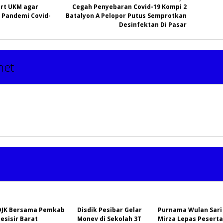
ort UKM agar
Cegah Penyebaran Covid-19 Kompi 2
 Pandemi Covid-
Batalyon A Pelopor Putus Semprotkan
Desinfektan Di Pasar
net
OJK Bersama Pemkab
Disdik Pesibar Gelar
Purnama Wulan Sari
esisir Barat
Monev di Sekolah 3T
Mirza Lepas Peserta