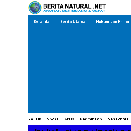
Lewati
ke
konten
Beranda
Berita Utama
Hukum dan Krimin
Politik
Sport
Artis
Badminton
Sepakbola
Beranda
»
Provinsi Lampung
»
Pemprov Lampung