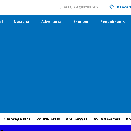
Jumat, 7 Agustus 2026
Pencar
al
Nasional
Advertorial
Ekonomi
Pendidikan
Olahraga kita
Politik Artis
Abu Sayyaf
ASEAN Games
Ro
»
Gubernur