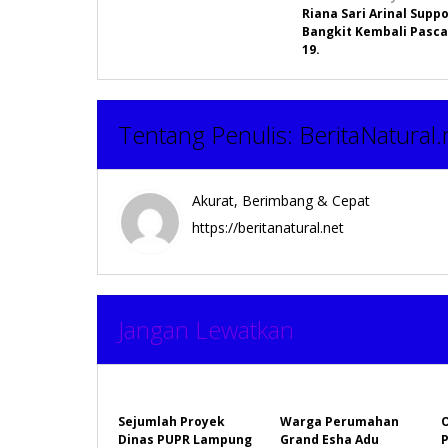
Navigasi
Riana Sari Arinal Supp
pos
Bangkit Kembali Pasca
19.
Tentang Penulis:
BeritaNatural.
Akurat, Berimbang & Cepat
https://beritanatural.net
Jangan Lewatkan
Sejumlah Proyek
Warga Perumahan
Dinas PUPR Lampung
Grand Esha Adu
P