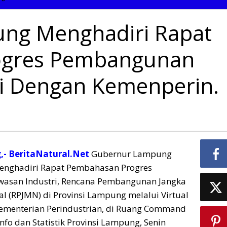
Lampung
Menghadiri
ng Menghadiri Rapat
Rapat
Pembahasan
Progres
ogres Pembangunan
Pembangunan
Kawasan
Industri
i Dengan Kemenperin.
Dengan
Kemenperin.
- BeritaNatural.Net
Gubernur Lampung
menghadiri Rapat Pembahasan Progres
asan Industri, Rencana Pembangunan Jangka
 (RPJMN) di Provinsi Lampung melalui Virtual
ementerian Perindustrian, di Ruang Command
nfo dan Statistik Provinsi Lampung, Senin