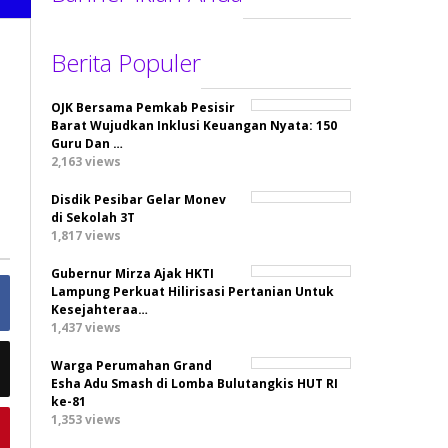
Berita Populer
OJK Bersama Pemkab Pesisir
Barat Wujudkan Inklusi Keuangan Nyata: 150
Guru Dan …
2,163 views
Disdik Pesibar Gelar Monev
di Sekolah 3T
1,817 views
Gubernur Mirza Ajak HKTI
Lampung Perkuat Hilirisasi Pertanian Untuk
Kesejahteraa…
1,437 views
Warga Perumahan Grand
Esha Adu Smash di Lomba Bulutangkis HUT RI
ke-81
1,353 views