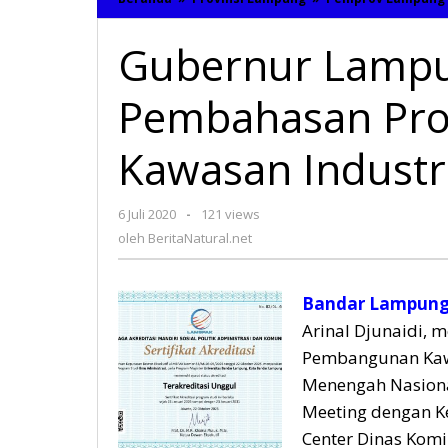
Gubernur Lampu
Pembahasan Pr
Kawasan Industr
6 Juli 2020
oleh
-
121 views
BeritaNatural.net
oleh
BeritaNatural.net
Bandar Lampung,
Arinal Djunaidi, 
Pembangunan Kaw
Menengah Nasional
Meeting dengan K
Center Dinas Komi