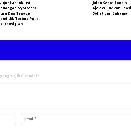
Wujudkan Inklusi
Jalan Sehat Lansia,
Keuangan Nyata: 150
Ajak Wujudkan Lans
Guru Dan Tenaga
Sehat dan Bahagia
endidik Terima Polis
suransi Jiwa
 yang wajib ditandai
*