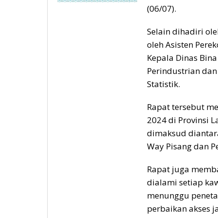
(06/07).
Selain dihadiri ol
oleh Asisten Per
Kepala Dinas Bina
Perindustrian dan
Statistik.
Rapat tersebut m
2024 di Provinsi 
dimaksud diantar
Way Pisang dan P
Rapat juga memba
dialami setiap ka
menunggu penetap
perbaikan akses j