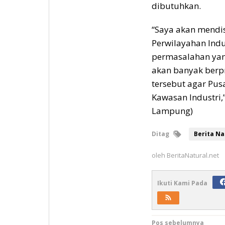
dibutuhkan.
“Saya akan mendis
Perwilayahan Ind
permasalahan yang
akan banyak berp
tersebut agar Pus
Kawasan Industri,”
Lampung)
Ditag
Berita Na
oleh
BeritaNatural.net
Ikuti Kami Pada
Pos sebelumnya