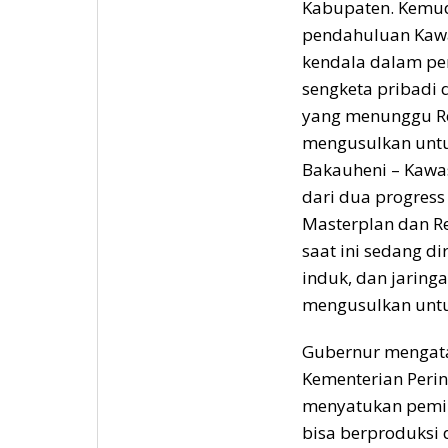
Kabupaten. Kemudi
pendahuluan Kawa
kendala dalam pe
sengketa pribadi 
yang menunggu Re
mengusulkan untu
Bakauheni – Kawas
dari dua progress
Masterplan dan Re
saat ini sedang 
induk, dan jaring
mengusulkan untu
Gubernur mengata
Kementerian Peri
menyatukan pemik
bisa berproduksi 