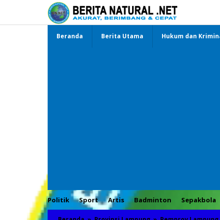
Lewati
ke
konten
Beranda
Berita Utama
Hukum dan Krimin
Politik
Sport
Artis
Badminton
Sepakbola
Beranda
»
Provinsi Lampung
»
Pemprov Lampung