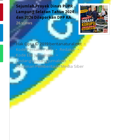
Sejumlah Proyek Dinas PUPR
Lampung Selatan Tahun 2024
dan 2026 Dilaporkan DPP KA…
26 views
Hak Cipta © 2019 beritanatural.net
Kode Perilaku Pers.
Redaksi
Kode Etik Jurnalistik.
Undang-Undang Jurnalistik
Pedoman Pemberitaan Media Siber