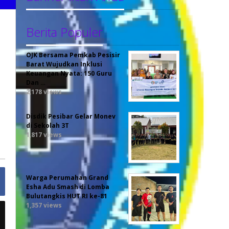
Berita Populer
OJK Bersama Pemkab Pesisir
Barat Wujudkan Inklusi
Keuangan Nyata: 150 Guru
Dan …
2,178 views
Disdik Pesibar Gelar Monev
di Sekolah 3T
1,817 views
Warga Perumahan Grand
Esha Adu Smash di Lomba
Bulutangkis HUT RI ke-81
1,357 views