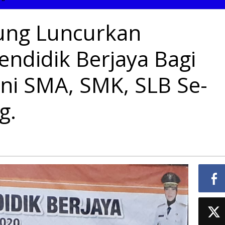
Lampung
Luncurkan
ng Luncurkan
Program
Kartu
Pendidik
ndidik Berjaya Bagi
Berjaya
Bagi
Guru
i SMA, SMK, SLB Se-
Honor
Murni
SMA,
g.
SMK,
SLB
Se-
Provinsi
Lampung.