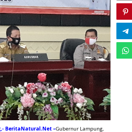
- BeritaNatural.Net –
Gubernur Lampung,