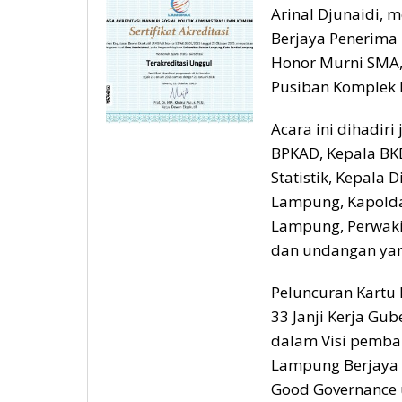
Arinal Djunaidi, 
Berjaya Penerima
Honor Murni SMA,
Pusiban Komplek K
Acara ini dihadiri
BPKAD, Kepala BK
Statistik, Kepala
Lampung, Kapolda
Lampung, Perwakil
dan undangan yang
Peluncuran Kartu
33 Janji Kerja Gu
dalam Visi pemba
Lampung Berjaya 
Good Governance u