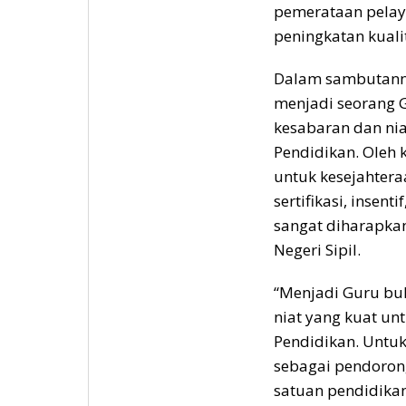
pemerataan pelaya
peningkatan kual
Dalam sambutann
menjadi seorang 
kesabaran dan nia
Pendidikan. Oleh 
untuk kesejahtera
sertifikasi, insent
sangat diharapka
Negeri Sipil.
“Menjadi Guru bu
niat yang kuat un
Pendidikan. Untuk
sebagai pendoron
satuan pendidika