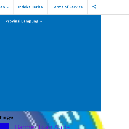
ian
Indeks Berita
Terms of Service
Provinsi Lampung
hingya
Banner Iklan Anda