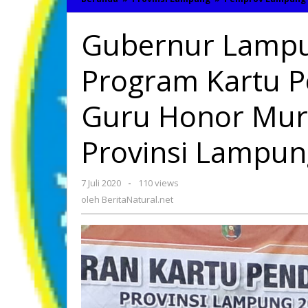
Gubernur Lampu
Program Kartu Pe
Guru Honor Murn
Provinsi Lampun
7 Juli 2020
oleh
-
110 views
BeritaNatural.net
oleh
BeritaNatural.net