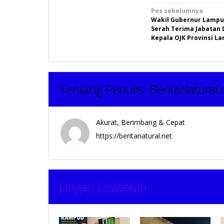
Navigasi
Pos sebelumnya
Wakil Gubernur Lampu
pos
Serah Terima Jabatan 
Kepala OJK Provinsi L
Tentang Penulis:
BeritaNatural.
Akurat, Berimbang & Cepat
https://beritanatural.net
Jangan Lewatkan