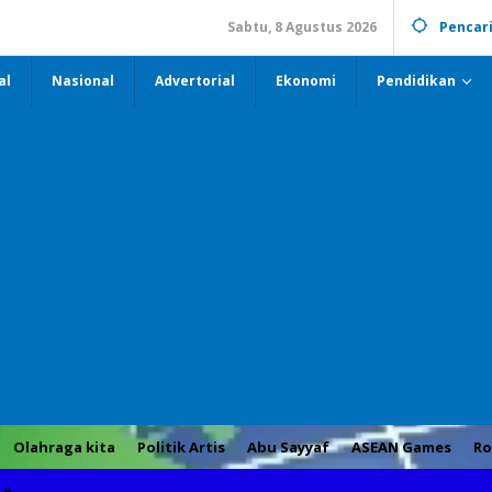
Sabtu, 8 Agustus 2026
Pencar
al
Nasional
Advertorial
Ekonomi
Pendidikan
Olahraga kita
Politik Artis
Abu Sayyaf
ASEAN Games
Ro
»
Gubernur