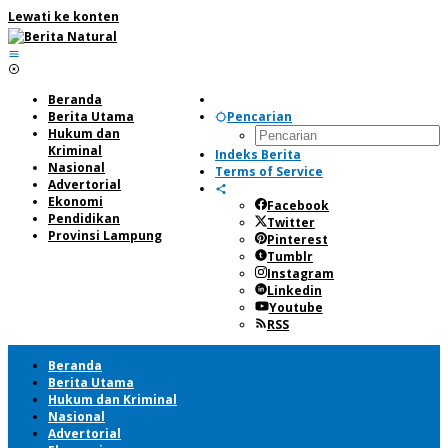
Lewati ke konten
Beranda
Berita Utama
Pencarian
Hukum dan
Kriminal
Indeks Berita
Nasional
Terms of Service
Advertorial
Ekonomi
Facebook
Pendidikan
Twitter
Provinsi Lampung
Pinterest
Tumblr
Instagram
Linkedin
Youtube
RSS
Beranda
Berita Utama
Hukum dan Kriminal
Nasional
Advertorial