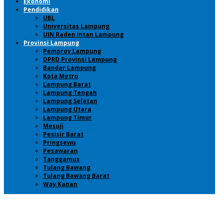
Ekonomi
Pendidikan
UBL
Universitas Lampung
UIN Raden Intan Lampung
Provinsi Lampung
Pemprov Lampung
DPRD Provinsi Lampung
Bandar Lampung
Kota Metro
Lampung Barat
Lampung Tengah
Lampung Selatan
Lampung Utara
Lampung Timur
Mesuji
Pesisir Barat
Pringsewu
Pesawaran
Tanggamus
Tulang Bawang
Tulang Bawang Barat
Way Kanan