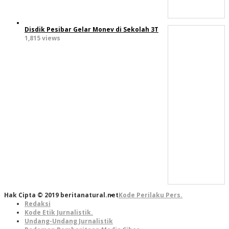
Disdik Pesibar Gelar Monev di Sekolah 3T
1,815 views
Hak Cipta © 2019 beritanatural.net
Kode Perilaku Pers.
Redaksi
Kode Etik Jurnalistik.
Undang-Undang Jurnalistik