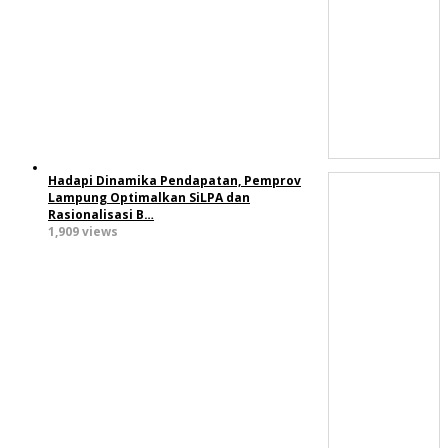
Hadapi Dinamika Pendapatan, Pemprov
Lampung Optimalkan SiLPA dan
Rasionalisasi B…
1,909 views