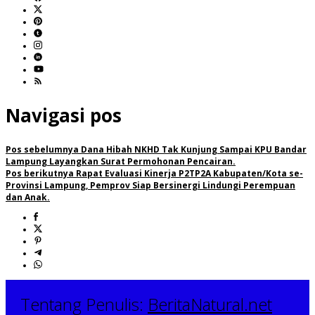
Navigasi pos
Pos sebelumnya
Dana Hibah NKHD Tak Kunjung Sampai KPU Bandar
Lampung Layangkan Surat Permohonan Pencairan.
Pos berikutnya
Rapat Evaluasi Kinerja P2TP2A Kabupaten/Kota se-
Provinsi Lampung, Pemprov Siap Bersinergi Lindungi Perempuan
dan Anak.
Tentang Penulis:
BeritaNatural.net