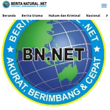
Lewati
ke
konten
Beranda
Berita Utama
Hukum dan Kriminal
Nasional
Ad