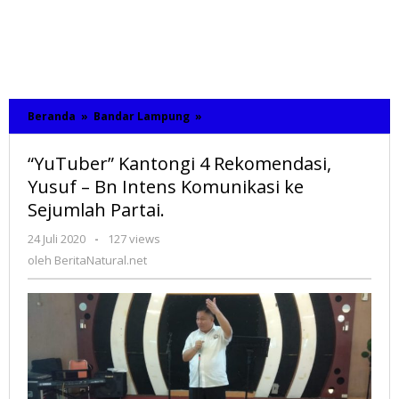
Beranda
»
Bandar Lampung
»
"YuTuber"
Kantongi
4
“YuTuber” Kantongi 4 Rekomendasi,
Rekomendasi,
Yusuf
Yusuf – Bn Intens Komunikasi ke
-
Sejumlah Partai.
Bn
Intens
24 Juli 2020
oleh
-
127 views
Komunikasi
BeritaNatural.net
oleh
BeritaNatural.net
ke
Sejumlah
Partai.