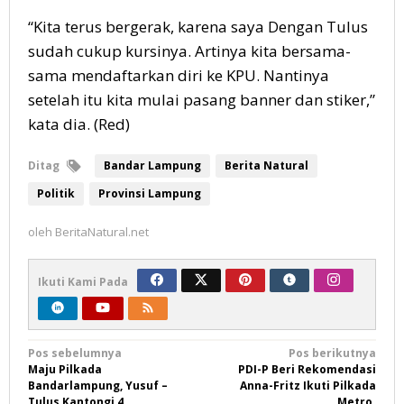
“Kita terus bergerak, karena saya Dengan Tulus
sudah cukup kursinya. Artinya kita bersama-
sama mendaftarkan diri ke KPU. Nantinya
setelah itu kita mulai pasang banner dan stiker,”
kata dia. (Red)
Ditag
Bandar Lampung
Berita Natural
Politik
Provinsi Lampung
oleh
BeritaNatural.net
Ikuti Kami Pada
Navigasi
Pos sebelumnya
Pos berikutnya
Maju Pilkada
PDI-P Beri Rekomendasi
pos
Bandarlampung, Yusuf –
Anna-Fritz Ikuti Pilkada
Tulus Kantongi 4
Metro.