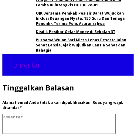
Lomba Bulutangkis HUT RI ke-81
OJK Bersama Pemkab Pesisir Barat Wujudkan
Inklusi Keuangan Nyata: 150 Guru Dan Tenaga
Pendidik Terima Polis Asuransi Jiwa
Disdik Pesibar Gelar Monev di Sekolah 3T
Purnama Wulan Sari Mirza Lepas Peserta Jalan
Sehat Lansia, Ajak Wujudkan Lansia Sehat dan
Bahagia
Komentar
Tinggalkan Balasan
Alamat email Anda tidak akan dipublikasikan.
Ruas yang wajib
ditandai
*