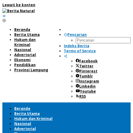
Lewati ke konten
Beranda
Berita Utama
Pencarian
Hukum dan
Kriminal
Indeks Berita
Nasional
Terms of Service
Advertorial
Ekonomi
Facebook
Pendidikan
Twitter
Provinsi Lampung
Pinterest
Tumblr
Instagram
Linkedin
Youtube
RSS
Beranda
Berita Utama
Hukum dan Kriminal
Nasional
Advertorial