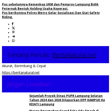
Pos sebelumnya
Kemenkop UKM dan Pemprov Lampung Bidik
Peternak Bentuk Holding Usaha Koperasi.
Pos berikutnya
Polres Metro Gelar Sosialisasi Dan Giat Safety
Riding.
Tentang Penulis:
BeritaNatural.net
Akurat, Berimbang & Cepat
https://beritanatural.net
Jangan Lewatkan
Sejumlah Proyek Dinas PUPR Lampung Selatan
Tahun 2024 dan 2026 Dilaporkan DPP KAMPUD Ke
KEJATI Lampung
Warga Perumahan Grand Esha Adu Smash di