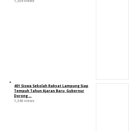
1,354 views
401 Siswa Sekolah Rakyat Lampung Siap
Tempuh Tahun Ajaran Baru, Gubernur
Dorong …
1,246 views