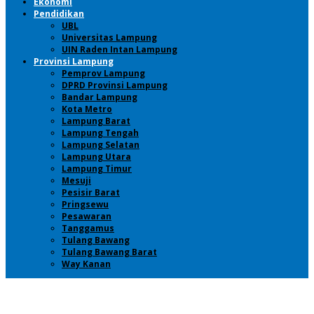
Ekonomi
Pendidikan
UBL
Universitas Lampung
UIN Raden Intan Lampung
Provinsi Lampung
Pemprov Lampung
DPRD Provinsi Lampung
Bandar Lampung
Kota Metro
Lampung Barat
Lampung Tengah
Lampung Selatan
Lampung Utara
Lampung Timur
Mesuji
Pesisir Barat
Pringsewu
Pesawaran
Tanggamus
Tulang Bawang
Tulang Bawang Barat
Way Kanan