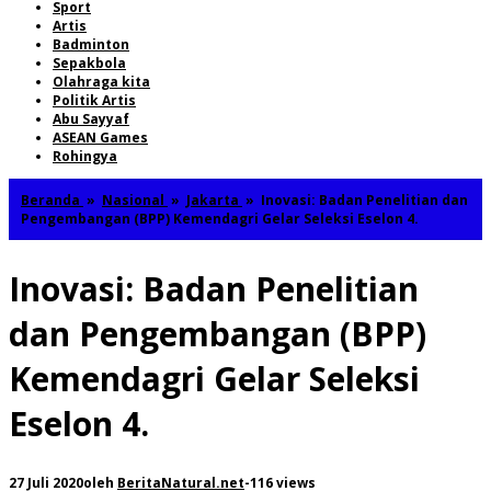
Sport
Artis
Badminton
Sepakbola
Olahraga kita
Politik Artis
Abu Sayyaf
ASEAN Games
Rohingya
Beranda
»
Nasional
»
Jakarta
»
Inovasi: Badan Penelitian dan
Pengembangan (BPP) Kemendagri Gelar Seleksi Eselon 4.
Inovasi: Badan Penelitian
dan Pengembangan (BPP)
Kemendagri Gelar Seleksi
Eselon 4.
27 Juli 2020
oleh
BeritaNatural.net
-
116 views