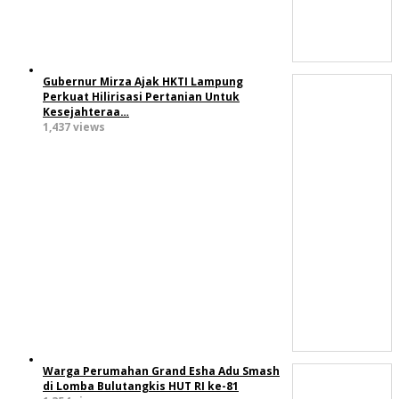
Gubernur Mirza Ajak HKTI Lampung
Perkuat Hilirisasi Pertanian Untuk
Kesejahteraa…
1,437 views
Warga Perumahan Grand Esha Adu Smash
di Lomba Bulutangkis HUT RI ke-81