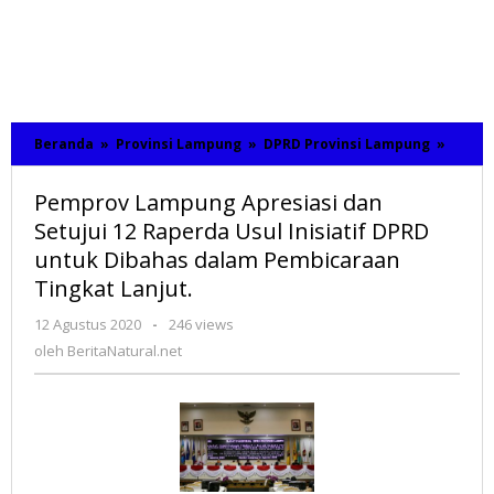
Beranda
»
Provinsi Lampung
»
DPRD Provinsi Lampung
»
Pempr
Lamp
Apresi
Pemprov Lampung Apresiasi dan
dan
Setuju
Setujui 12 Raperda Usul Inisiatif DPRD
12
untuk Dibahas dalam Pembicaraan
Raper
Tingkat Lanjut.
Usul
Inisiat
DPRD
12 Agustus 2020
oleh
-
246 views
untuk
BeritaNatural.net
oleh
BeritaNatural.net
Dibah
dalam
Pembi
Tingk
Lanjut