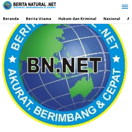
Lewati
ke
konten
Beranda
Berita Utama
Hukum dan Kriminal
Nasional
Ad