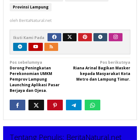
Provinsi Lampung
oleh
BeritaNatural.net
Ikuti Kami Pada
Navigasi
Pos sebelumnya
Pos berikutnya
Dorong Peningkatan
Riana Arinal Bagikan Masker
pos
Perekonomian UMKM
kepada Masyarakat Kota
Pemprov Lampung
Metro dan Lampung Timur.
Launching Aplikasi Pasar
Berjaya dan Ojesa.
Tentang Penulis:
BeritaNatural.net