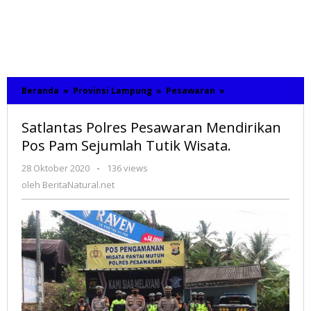
Beranda
»
Provinsi Lampung
»
Pesawaran
»
Satlantas
Polres
Pesawaran
Satlantas Polres Pesawaran Mendirikan
Mendirikan
Pos
Pos Pam Sejumlah Tutik Wisata.
Pam
Sejumlah
28 Oktober 2020
oleh
-
136 views
Tutik
BeritaNatural.net
oleh
BeritaNatural.net
Wisata.