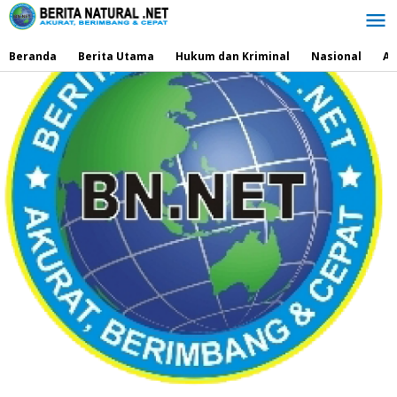
Lewati
ke
konten
Beranda
Berita Utama
Hukum dan Kriminal
Nasional
Ad