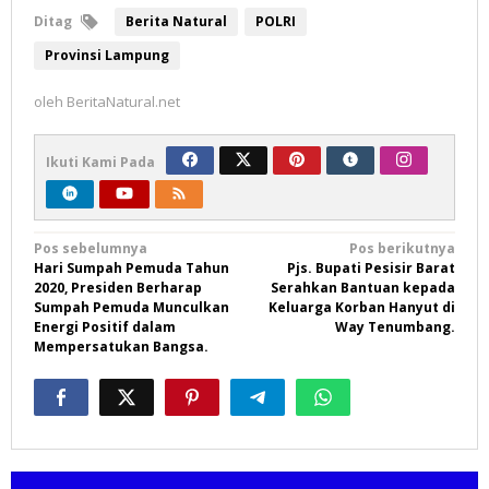
Ditag
Berita Natural
POLRI
Provinsi Lampung
oleh
BeritaNatural.net
Ikuti Kami Pada
Navigasi
Pos sebelumnya
Pos berikutnya
Hari Sumpah Pemuda Tahun
Pjs. Bupati Pesisir Barat
pos
2020, Presiden Berharap
Serahkan Bantuan kepada
Sumpah Pemuda Munculkan
Keluarga Korban Hanyut di
Energi Positif dalam
Way Tenumbang.
Mempersatukan Bangsa.