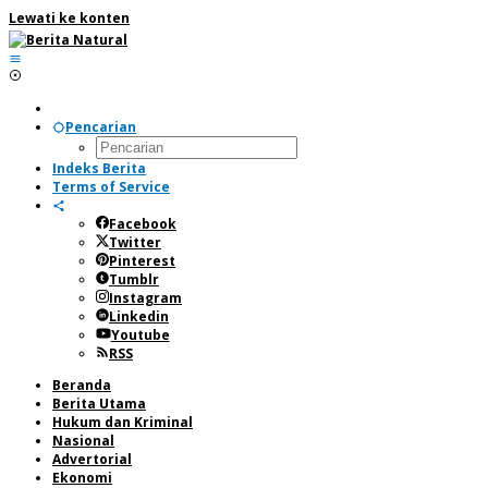
Lewati ke konten
Pencarian
Indeks Berita
Terms of Service
Facebook
Twitter
Pinterest
Tumblr
Instagram
Linkedin
Youtube
RSS
Beranda
Berita Utama
Hukum dan Kriminal
Nasional
Advertorial
Ekonomi