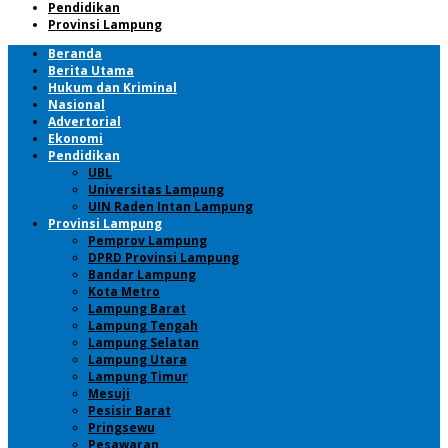
Pendidikan
Provinsi Lampung
Beranda
Berita Utama
Hukum dan Kriminal
Nasional
Advertorial
Ekonomi
Pendidikan
UBL
Universitas Lampung
UIN Raden Intan Lampung
Provinsi Lampung
Pemprov Lampung
DPRD Provinsi Lampung
Bandar Lampung
Kota Metro
Lampung Barat
Lampung Tengah
Lampung Selatan
Lampung Utara
Lampung Timur
Mesuji
Pesisir Barat
Pringsewu
Pesawaran