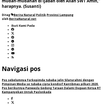
mudah-mudahan di ijabah oleh Allah SWT Amin,”
harapnya. (Susanti)
Ditag
Berita Natural
Politik
Provinsi Lampung
oleh
BeritaNatural.net
Ikuti Kami Pada
Navigasi pos
Pos sebelumnya
Forkopimda tubaba jalin Silaturahmi dengan
Pimpinan Media se tubaba cipta kondisif Kantibmas pilkati 2020.
Pos berikutnya
Panwaslu Gedong Tataan Dalami Dugaan Ketua RT
Kampanyekan Untuk Paslonkada