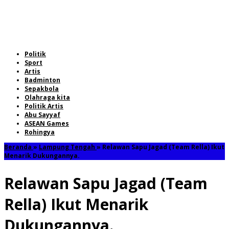
Politik
Sport
Artis
Badminton
Sepakbola
Olahraga kita
Politik Artis
Abu Sayyaf
ASEAN Games
Rohingya
Beranda
»
Lampung Tengah
»
Relawan Sapu Jagad (Team Rella) Ikut
Menarik Dukungannya.
Relawan Sapu Jagad (Team
Rella) Ikut Menarik
Dukungannya.