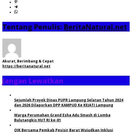
Tentang Penulis:
BeritaNatural.net
Akurat, Berimbang & Cepat
https://beritanatural.net
Jangan Lewatkan
Sejumlah Proyek Dinas PUPR Lampung Selatan Tahun 2024
dan 2026 Dilaporkan DPP KAMPUD Ke KEJATI Lampung
Warga Perumahan Grand Esha Adu Smash di Lomba
Bulutangkis HUT RI ke-81
OJK Bersama Pemkab Pesisir Barat Wujudkan Inklusi