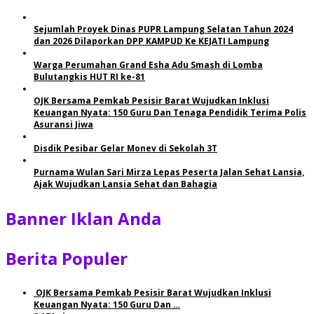
Sejumlah Proyek Dinas PUPR Lampung Selatan Tahun 2024
dan 2026 Dilaporkan DPP KAMPUD Ke KEJATI Lampung
Warga Perumahan Grand Esha Adu Smash di Lomba
Bulutangkis HUT RI ke-81
OJK Bersama Pemkab Pesisir Barat Wujudkan Inklusi
Keuangan Nyata: 150 Guru Dan Tenaga Pendidik Terima Polis
Asuransi Jiwa
Disdik Pesibar Gelar Monev di Sekolah 3T
Purnama Wulan Sari Mirza Lepas Peserta Jalan Sehat Lansia,
Ajak Wujudkan Lansia Sehat dan Bahagia
Banner Iklan Anda
Berita Populer
OJK Bersama Pemkab Pesisir Barat Wujudkan Inklusi
Keuangan Nyata: 150 Guru Dan …