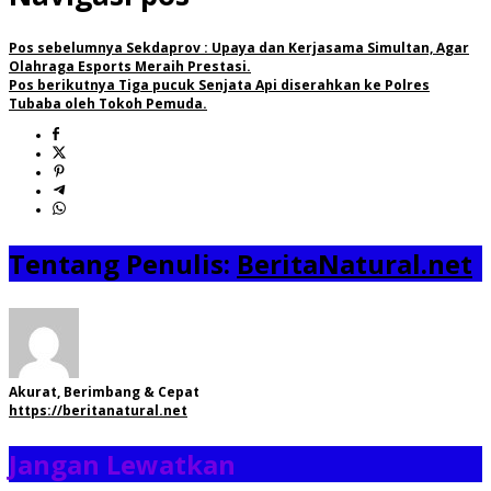
Pos sebelumnya
Sekdaprov : Upaya dan Kerjasama Simultan, Agar
Olahraga Esports Meraih Prestasi.
Pos berikutnya
Tiga pucuk Senjata Api diserahkan ke Polres
Tubaba oleh Tokoh Pemuda.
Tentang Penulis:
BeritaNatural.net
Akurat, Berimbang & Cepat
https://beritanatural.net
Jangan Lewatkan