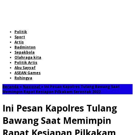
Politik
Sport
Artis
Badminton
Sepakbola
Olahraga kita
Politik Artis
Abu Sayyaf
ASEAN Games
Rohingya
Beranda
»
Nasional
»
Ini Pesan Kapolres Tulang Bawang Saat
Memimpin Rapat Kesiapan Pilkakam Serentak 2022.
Ini Pesan Kapolres Tulang
Bawang Saat Memimpin
Rapat Kesiapan Pilkakam