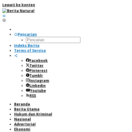
Lewati ke konten
Pencarian
Indeks Berita
Terms of Service
Facebook
Twitter
Pinterest
Tumblr
Instagram
Linkedin
Youtube
RSS
Beranda
Berita Utama
Hukum dan Kriminal
Nasional
Advertorial
Ekonomi