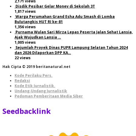
2,171 views
Disdik Pesibar Gelar Monev di Sekolah 3T
1,817 views
Warga Perumahan Grand Esha Adu Smash di Lomba
Bulutangkis HUT RI ke-81
1,356 views
Purnama Wulan Sari Mirza Lepas Peserta Jalan Sehat Lansia,
Ajak Wujudkan Lansia …
1,005 views
Sejumlah Proyek Dinas PUPR Lampung Selatan Tahun 2024
dan 2026 Dilaporkan DPP KA…
22 views
Hak Cipta © 2019 beritanatural.net
Kode Perilaku Pers.
Redaksi
Kode Etik Jurnalistik.
Undang-Undang Jurnalistik
Pedoman Pemberitaan Media Siber
Seedbacklink