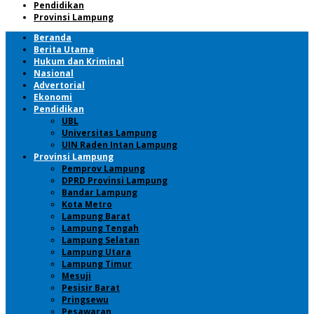
Pendidikan
Provinsi Lampung
Beranda
Berita Utama
Hukum dan Kriminal
Nasional
Advertorial
Ekonomi
Pendidikan
UBL
Universitas Lampung
UIN Raden Intan Lampung
Provinsi Lampung
Pemprov Lampung
DPRD Provinsi Lampung
Bandar Lampung
Kota Metro
Lampung Barat
Lampung Tengah
Lampung Selatan
Lampung Utara
Lampung Timur
Mesuji
Pesisir Barat
Pringsewu
Pesawaran