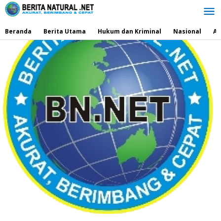
Lewati
ke
konten
Beranda
Berita Utama
Hukum dan Kriminal
Nasional
Ad