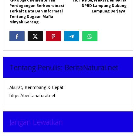
KPPU Ajak Kementerian
HUT Ke 58, Fraksi Demokrat
pos
Perdagangan Berkoordinasi
DPRD Lampung Dukung
Terkait Data Dan Informasi
Lampung Berjaya.
Tentang Dugaan Mafia
Minyak Goreng.
Tentang Penulis:
BeritaNatural.net
Akurat, Berimbang & Cepat
https://beritanatural.net
Jangan Lewatkan