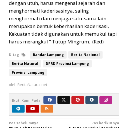
dengan utuh, harus mengenal sejarah dan
menghormati kaderisasinya, saling
menghormati dan menjaga satu-sama lain
merupakan bentuk keberhasilan kaderisasi,
Kekuatan tidak digunakan untuk memukul tapi
harus merangkul ” Tutup Mingrum. (Red)
Ditag
Bandar Lampung
Berita Nasional
Berita Natural
DPRD Provinsi Lampung
Provinsi Lampung
oleh
BeritaNatural.net
Ikuti Kami Pada
Navigasi
Pos sebelumnya
Pos berikutnya