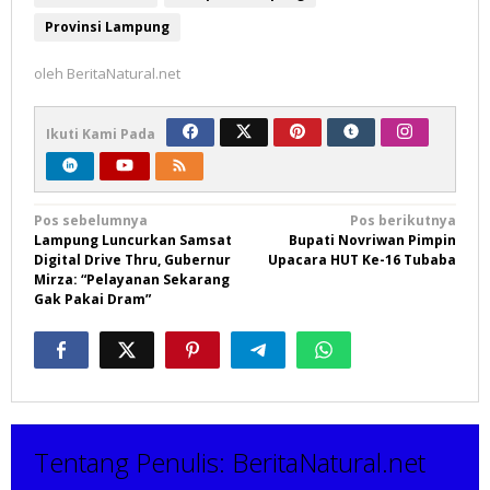
Provinsi Lampung
oleh
BeritaNatural.net
Ikuti Kami Pada
Navigasi
Pos sebelumnya
Pos berikutnya
Lampung Luncurkan Samsat
Bupati Novriwan Pimpin
pos
Digital Drive Thru, Gubernur
Upacara HUT Ke-16 Tubaba
Mirza: “Pelayanan Sekarang
Gak Pakai Dram”
Tentang Penulis:
BeritaNatural.net