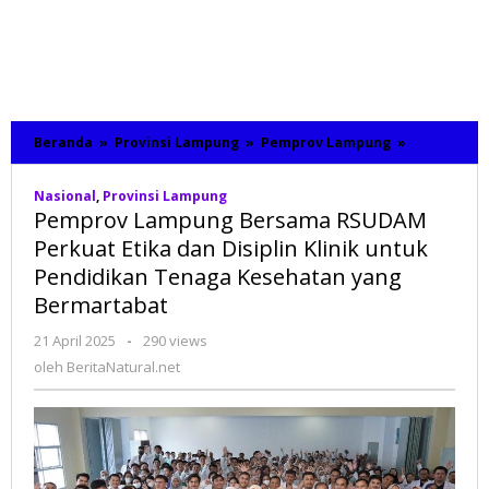
Beranda
»
Provinsi Lampung
»
Pemprov Lampung
»
Pemprov
Lampung
Bersama
Nasional
,
Provinsi Lampung
RSUDAM
Pemprov Lampung Bersama RSUDAM
Perkuat
Etika
Perkuat Etika dan Disiplin Klinik untuk
dan
Pendidikan Tenaga Kesehatan yang
Disiplin
Bermartabat
Klinik
untuk
Pendidikan
21 April 2025
oleh
-
290 views
Tenaga
BeritaNatural.net
oleh
BeritaNatural.net
Kesehatan
yang
Bermartab