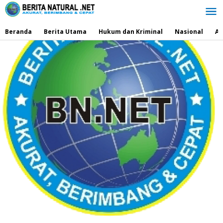
Lewati
ke
konten
Beranda
Berita Utama
Hukum dan Kriminal
Nasional
Ad