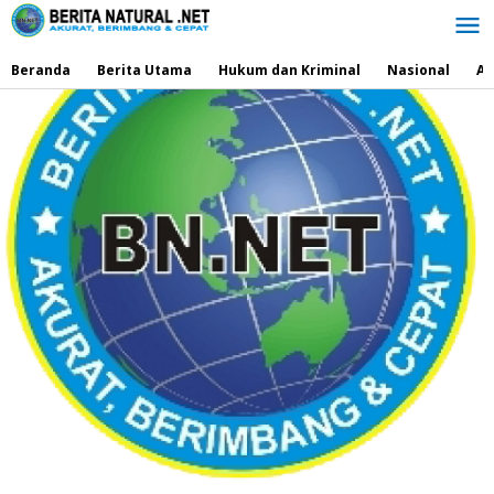
Lewati
ke
konten
Beranda
Berita Utama
Hukum dan Kriminal
Nasional
Ad