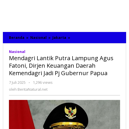
Beranda
»
Nasional
»
Jakarta
»
Mendagri
Lantik
Putra
Nasional
Lampung
Mendagri Lantik Putra Lampung Agus
Agus
Fatoni,
Fatoni, Dirjen Keuangan Daerah
Dirjen
Kemendagri Jadi Pj Gubernur Papua
Keuangan
Daerah
7 Juli 2025
oleh
-
1,296 views
Kemendagri
BeritaNatural.net
oleh
BeritaNatural.net
Jadi
Pj
Gubernur
Papua