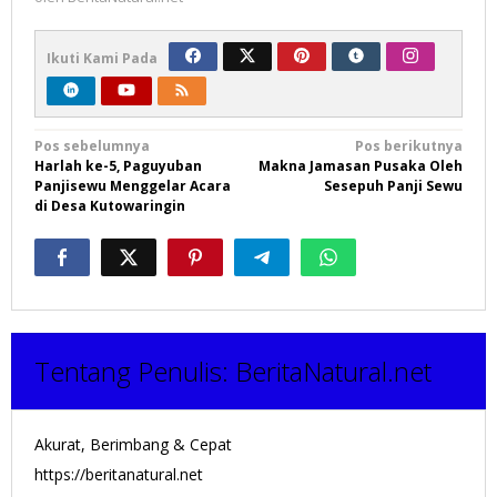
Ikuti Kami Pada
Navigasi
Pos sebelumnya
Pos berikutnya
Harlah ke-5, Paguyuban
Makna Jamasan Pusaka Oleh
pos
Panjisewu Menggelar Acara
Sesepuh Panji Sewu
di Desa Kutowaringin
Tentang Penulis:
BeritaNatural.net
Akurat, Berimbang & Cepat
https://beritanatural.net