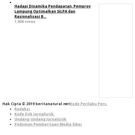
Hadapi Dinamika Pendapatan, Pemprov
Lampung Optimalkan SiLPA dan
Rasionalisasi B…
1,908 views
Hak Cipta © 2019 beritanatural.net
Kode Perilaku Pers.
Redaksi
Kode Etik Jurnalistik.
Undang-Undang Jurnalistik
Pedoman Pemberitaan Media Siber