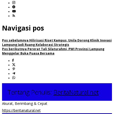
Navigasi pos
Pos sebelumnya
Hilirisasi Riset Kampus, Unila Dorong Klinik Inovasi
Lampung Jadi Ruang Kolaborasi Strategis
Pos berikutnya
Pererat Tali Silaturahmi, PWI Provinsi Lampung
Menggelar Buka Puasa Bersama
Tentang Penulis:
BeritaNatural.net
Akurat, Berimbang & Cepat
https://beritanatural.net