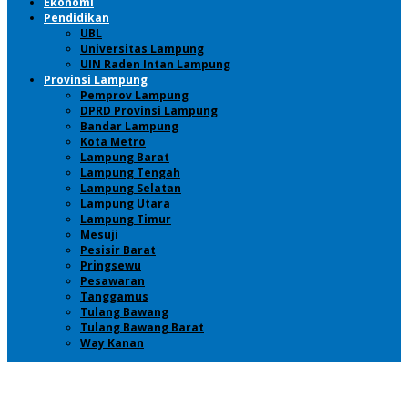
Ekonomi
Pendidikan
UBL
Universitas Lampung
UIN Raden Intan Lampung
Provinsi Lampung
Pemprov Lampung
DPRD Provinsi Lampung
Bandar Lampung
Kota Metro
Lampung Barat
Lampung Tengah
Lampung Selatan
Lampung Utara
Lampung Timur
Mesuji
Pesisir Barat
Pringsewu
Pesawaran
Tanggamus
Tulang Bawang
Tulang Bawang Barat
Way Kanan