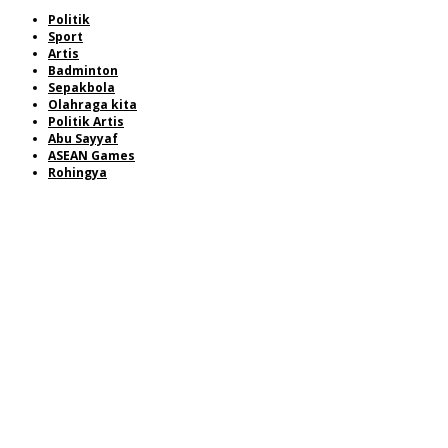
Politik
Sport
Artis
Badminton
Sepakbola
Olahraga kita
Politik Artis
Abu Sayyaf
ASEAN Games
Rohingya