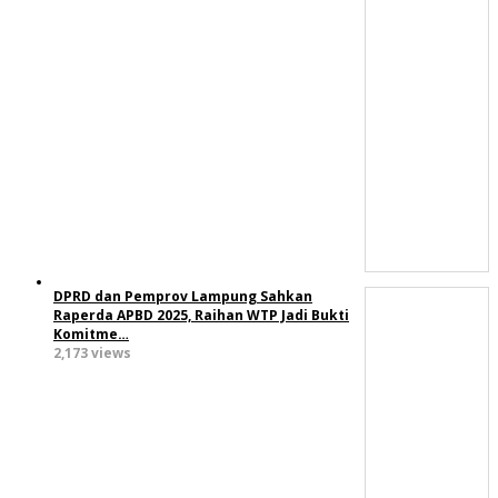
DPRD dan Pemprov Lampung Sahkan
Raperda APBD 2025, Raihan WTP Jadi Bukti
Komitme…
2,173 views