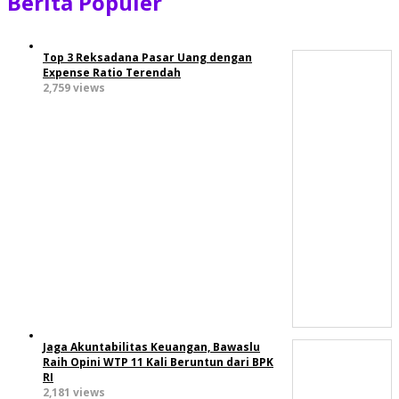
Berita Populer
Top 3 Reksadana Pasar Uang dengan
Expense Ratio Terendah
2,759 views
Jaga Akuntabilitas Keuangan, Bawaslu
Raih Opini WTP 11 Kali Beruntun dari BPK
RI
2,181 views