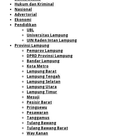
Hukum dan Kriminal
Nasional
Advertorial
Ekonomi
Pendidikan
UBL
Universitas Lampung
UIN Raden Intan Lampung
Provinsi Lampung
Pemprov Lampung
DPRD Provinsi Lampung
Bandar Lampung
Kota Metro
Lampung Barat
Lampung Tengah
Lampung Selatan
Lampung Utara
Lampung Timur
Mesuji
Pesisir Barat
Pringsewu
Pesawaran
Tanggamus
Tulang Bawang
Tulang Bawang Barat
Way Kanan