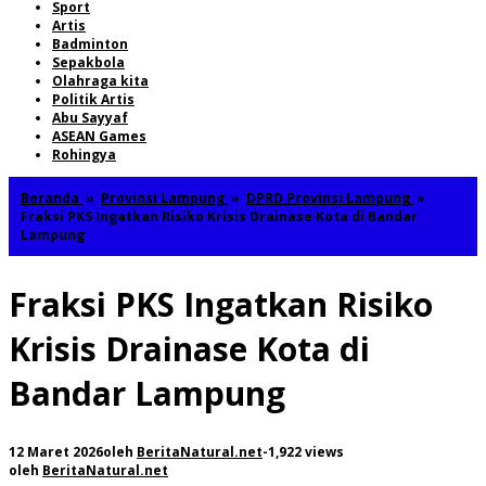
Sport
Artis
Badminton
Sepakbola
Olahraga kita
Politik Artis
Abu Sayyaf
ASEAN Games
Rohingya
Beranda
»
Provinsi Lampung
»
DPRD Provinsi Lampung
»
Fraksi PKS Ingatkan Risiko Krisis Drainase Kota di Bandar
Lampung
Fraksi PKS Ingatkan Risiko
Krisis Drainase Kota di
Bandar Lampung
12 Maret 2026
oleh
BeritaNatural.net
-
1,922 views
oleh
BeritaNatural.net