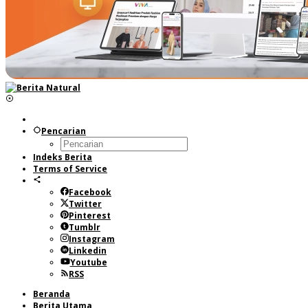
Pencarian
Indeks Berita
Terms of Service
Facebook
Twitter
Pinterest
Tumblr
Instagram
Linkedin
Youtube
RSS
Beranda
Berita Utama