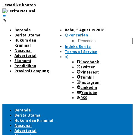
Lewati ke konten
Beranda
Rabu, 5 Agustus 2026
Berita Utama
Pencarian
Hukum dan
Kriminal
Indeks Berita
Nasional
Terms of Service
Advertorial
Ekonomi
Facebook
Pendidikan
Twitter
Provinsi Lampung
Pinterest
Tumblr
Instagram
Linkedin
Youtube
RSS
Beranda
Berita Utama
Hukum dan Kriminal
Nasional
Advertorial