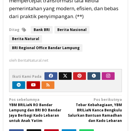
mempercepat transformasi tata kelola
pemerintahan yang modern, efisien, dan bebas
dari praktik penyimpangan. (**)
Ditag
Bank BRI
Berita Nasional
Berita Natural
BRI Regional Office Bandar Lampung
oleh
BeritaNatural.net
Ikuti Kami Pada
Navigasi
Pos sebelumnya
Pos berikutnya
YBM BRILiaN RO Bandar
Tebar Kebahagiaan, YBM
pos
Lampung dan BRI BO Bandar
BRILiaN Kanca Bengkulu
Jaya Berbagi Kado Lebaran
Salurkan Bantuan Ramadhan
untuk Anak Yatim
dan Kado Lebaran