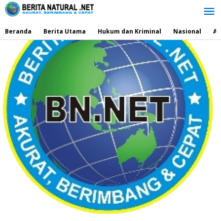
Lewati
ke
konten
Beranda
Berita Utama
Hukum dan Kriminal
Nasional
Ad