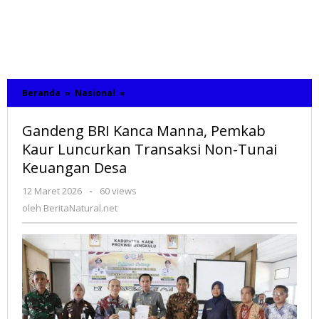
Beranda
»
Nasional
»
Gandeng
BRI
Kanca
Gandeng BRI Kanca Manna, Pemkab
Manna,
Pemkab
Kaur Luncurkan Transaksi Non-Tunai
Kaur
Keuangan Desa
Luncurkan
Transaksi
12 Maret 2026
oleh
-
60 views
Non-
BeritaNatural.net
oleh
BeritaNatural.net
Tunai
Keuangan
Desa