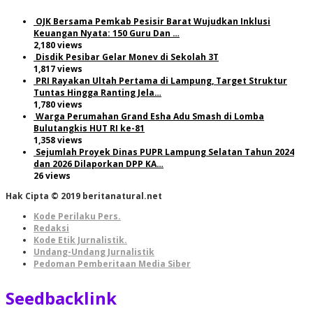
OJK Bersama Pemkab Pesisir Barat Wujudkan Inklusi
Keuangan Nyata: 150 Guru Dan …
2,180 views
Disdik Pesibar Gelar Monev di Sekolah 3T
1,817 views
PRI Rayakan Ultah Pertama di Lampung, Target Struktur
Tuntas Hingga Ranting Jela…
1,780 views
Warga Perumahan Grand Esha Adu Smash di Lomba
Bulutangkis HUT RI ke-81
1,358 views
Sejumlah Proyek Dinas PUPR Lampung Selatan Tahun 2024
dan 2026 Dilaporkan DPP KA…
26 views
Hak Cipta © 2019 beritanatural.net
Kode Perilaku Pers.
Redaksi
Kode Etik Jurnalistik.
Undang-Undang Jurnalistik
Pedoman Pemberitaan Media Siber
Seedbacklink