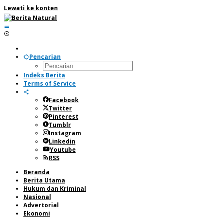
Lewati ke konten
Pencarian
Indeks Berita
Terms of Service
Facebook
Twitter
Pinterest
Tumblr
Instagram
Linkedin
Youtube
RSS
Beranda
Berita Utama
Hukum dan Kriminal
Nasional
Advertorial
Ekonomi