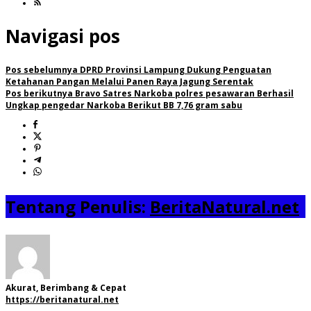
Navigasi pos
Pos sebelumnya
DPRD Provinsi Lampung Dukung Penguatan
Ketahanan Pangan Melalui Panen Raya Jagung Serentak
Pos berikutnya
Bravo Satres Narkoba polres pesawaran Berhasil
Ungkap pengedar Narkoba Berikut BB 7,76 gram sabu
Tentang Penulis:
BeritaNatural.net
Akurat, Berimbang & Cepat
https://beritanatural.net