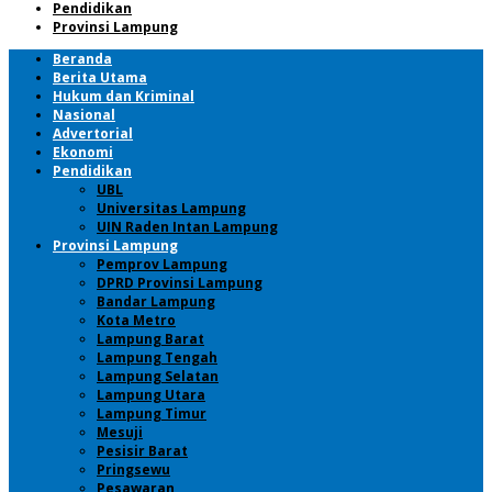
Pendidikan
Provinsi Lampung
Beranda
Berita Utama
Hukum dan Kriminal
Nasional
Advertorial
Ekonomi
Pendidikan
UBL
Universitas Lampung
UIN Raden Intan Lampung
Provinsi Lampung
Pemprov Lampung
DPRD Provinsi Lampung
Bandar Lampung
Kota Metro
Lampung Barat
Lampung Tengah
Lampung Selatan
Lampung Utara
Lampung Timur
Mesuji
Pesisir Barat
Pringsewu
Pesawaran