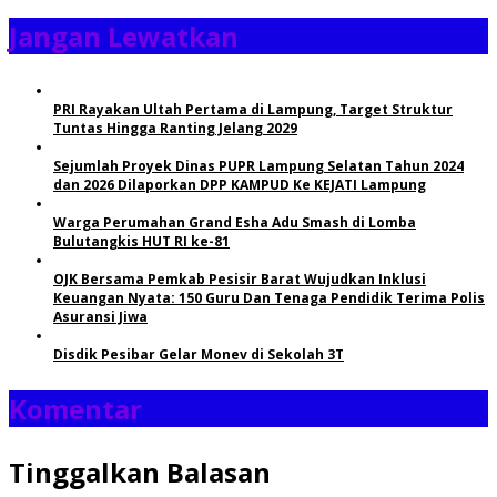
Jangan Lewatkan
PRI Rayakan Ultah Pertama di Lampung, Target Struktur
Tuntas Hingga Ranting Jelang 2029
Sejumlah Proyek Dinas PUPR Lampung Selatan Tahun 2024
dan 2026 Dilaporkan DPP KAMPUD Ke KEJATI Lampung
Warga Perumahan Grand Esha Adu Smash di Lomba
Bulutangkis HUT RI ke-81
OJK Bersama Pemkab Pesisir Barat Wujudkan Inklusi
Keuangan Nyata: 150 Guru Dan Tenaga Pendidik Terima Polis
Asuransi Jiwa
Disdik Pesibar Gelar Monev di Sekolah 3T
Komentar
Tinggalkan Balasan