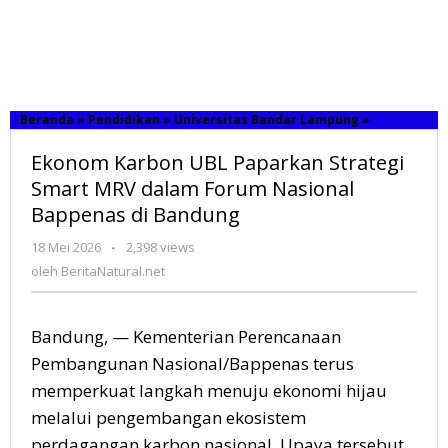
Beranda
»
Pendidikan
»
Universitas Bandar Lampung
»
Ekonom
Karbon
UBL
Ekonom Karbon UBL Paparkan Strategi
Paparkan
Smart MRV dalam Forum Nasional
Strategi
Bappenas di Bandung
Smart
MRV
dalam
18 Mei 2026
oleh
-
2,398 views
Forum
BeritaNatural.net
oleh
BeritaNatural.net
Nasional
Bappenas
di
Bandung, — Kementerian Perencanaan
Bandung
Pembangunan Nasional/Bappenas terus
memperkuat langkah menuju ekonomi hijau
melalui pengembangan ekosistem
perdagangan karbon nasional. Upaya tersebut