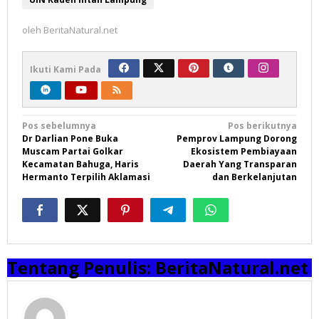
oleh
BeritaNatural.net
Ikuti Kami Pada
Navigasi
Pos sebelumnya
Pos berikutnya
Dr Darlian Pone Buka
Pemprov Lampung Dorong
pos
Muscam Partai Golkar
Ekosistem Pembiayaan
Kecamatan Bahuga, Haris
Daerah Yang Transparan
Hermanto Terpilih Aklamasi
dan Berkelanjutan
Tentang Penulis:
BeritaNatural.net