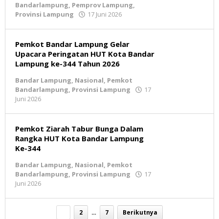
Bandarlampung
,
Pemprov Lampung
,
Provinsi Lampung
17 Juni 2026
oleh
BeritaNatural.net
Pemkot Bandar Lampung Gelar
Upacara Peringatan HUT Kota Bandar
Lampung ke-344 Tahun 2026
Bandar Lampung
,
Nasional
,
Pemkot
Bandarlampung
,
Provinsi Lampung
17
Juni 2026
oleh
BeritaNatural.net
Pemkot Ziarah Tabur Bunga Dalam
Rangka HUT Kota Bandar Lampung
Ke-344
Bandar Lampung
,
Nasional
,
Pemkot
Bandarlampung
,
Provinsi Lampung
17
Juni 2026
oleh
BeritaNatural.net
1
2
…
7
Berikutnya