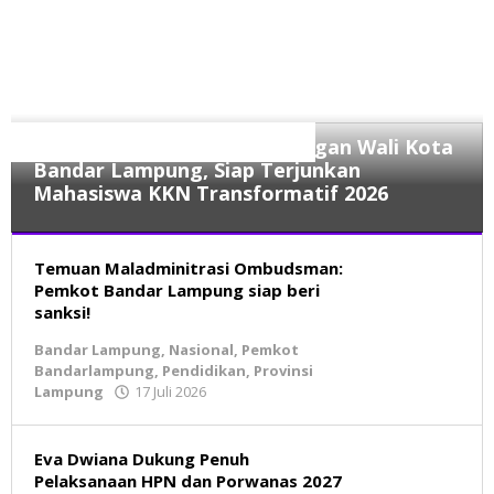
Pemkot Bandarlampung
Rektor UIN RIL Audiensi dengan Wali Kota
Bandar Lampung, Siap Terjunkan
Mahasiswa KKN Transformatif 2026
Bandar
Temuan Maladminitrasi Ombudsman:
Lampung
,
Nasional
Pemkot Bandar Lampung siap beri
,
Pemkot
sanksi!
Bandarlampung
,
Bandar Lampung
,
Nasional
,
Pemkot
Pendidikan
,
Bandarlampung
,
Pendidikan
,
Provinsi
Provinsi
Lampung
17 Juli 2026
oleh
Lampung
BeritaNatural.net
22
Juli
Eva Dwiana Dukung Penuh
2026
Pelaksanaan HPN dan Porwanas 2027