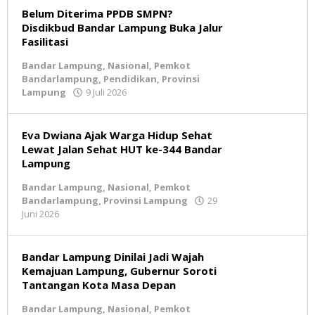
Belum Diterima PPDB SMPN?
Disdikbud Bandar Lampung Buka Jalur
Fasilitasi
Bandar Lampung
,
Nasional
,
Pemkot
Bandarlampung
,
Pendidikan
,
Provinsi
Lampung
9 Juli 2026
oleh
BeritaNatural.net
Eva Dwiana Ajak Warga Hidup Sehat
Lewat Jalan Sehat HUT ke-344 Bandar
Lampung
Bandar Lampung
,
Nasional
,
Pemkot
Bandarlampung
,
Provinsi Lampung
29
Juni 2026
oleh
BeritaNatural.net
Bandar Lampung Dinilai Jadi Wajah
Kemajuan Lampung, Gubernur Soroti
Tantangan Kota Masa Depan
Bandar Lampung
,
Nasional
,
Pemkot