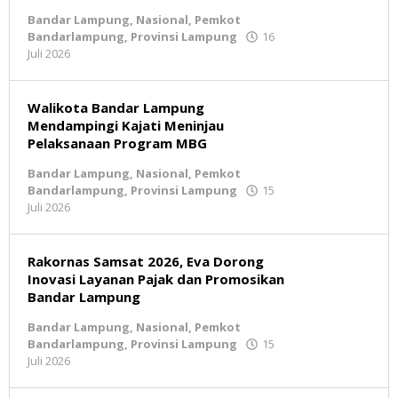
oleh
Bandar Lampung
,
Nasional
,
Pemkot
BeritaNatural.net
Bandarlampung
,
Provinsi Lampung
16
Juli 2026
oleh
BeritaNatural.net
Walikota Bandar Lampung
Mendampingi Kajati Meninjau
Pelaksanaan Program MBG
Bandar Lampung
,
Nasional
,
Pemkot
Bandarlampung
,
Provinsi Lampung
15
Juli 2026
oleh
BeritaNatural.net
Rakornas Samsat 2026, Eva Dorong
Inovasi Layanan Pajak dan Promosikan
Bandar Lampung
Bandar Lampung
,
Nasional
,
Pemkot
Bandarlampung
,
Provinsi Lampung
15
Juli 2026
oleh
BeritaNatural.net