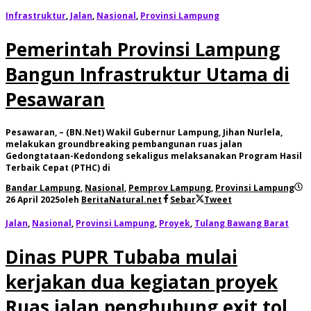
Infrastruktur
,
Jalan
,
Nasional
,
Provinsi Lampung
Pemerintah Provinsi Lampung
Bangun Infrastruktur Utama di
Pesawaran
Pesawaran, – (BN.Net) Wakil Gubernur Lampung, Jihan Nurlela,
melakukan groundbreaking pembangunan ruas jalan
Gedongtataan-Kedondong sekaligus melaksanakan Program Hasil
Terbaik Cepat (PTHC) di
Bandar Lampung
,
Nasional
,
Pemprov Lampung
,
Provinsi Lampung
26 April 2025
oleh
BeritaNatural.net
Sebar
Tweet
Jalan
,
Nasional
,
Provinsi Lampung
,
Proyek
,
Tulang Bawang Barat
Dinas PUPR Tubaba mulai
kerjakan dua kegiatan proyek
Ruas jalan penghubung exit tol