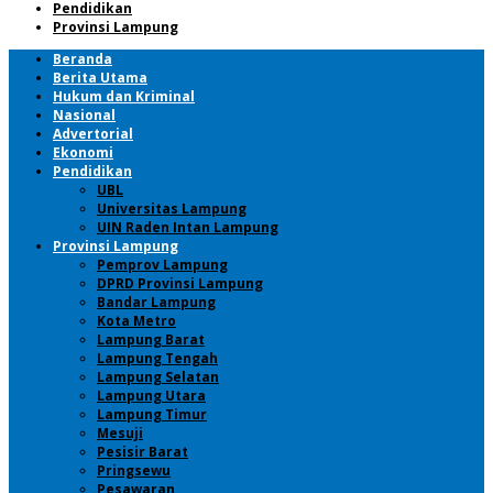
Pendidikan
Provinsi Lampung
Beranda
Berita Utama
Hukum dan Kriminal
Nasional
Advertorial
Ekonomi
Pendidikan
UBL
Universitas Lampung
UIN Raden Intan Lampung
Provinsi Lampung
Pemprov Lampung
DPRD Provinsi Lampung
Bandar Lampung
Kota Metro
Lampung Barat
Lampung Tengah
Lampung Selatan
Lampung Utara
Lampung Timur
Mesuji
Pesisir Barat
Pringsewu
Pesawaran