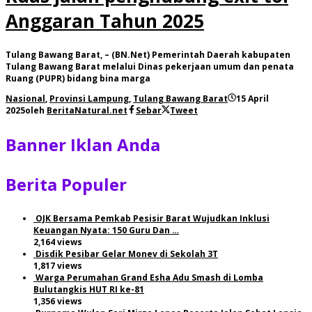
Anggaran Tahun 2025
Tulang Bawang Barat, – (BN.Net) Pemerintah Daerah kabupaten
Tulang Bawang Barat melalui Dinas pekerjaan umum dan penata
Ruang (PUPR) bidang bina marga
Nasional
,
Provinsi Lampung
,
Tulang Bawang Barat
15 April
2025
oleh
BeritaNatural.net
Sebar
Tweet
Banner Iklan Anda
Berita Populer
OJK Bersama Pemkab Pesisir Barat Wujudkan Inklusi
Keuangan Nyata: 150 Guru Dan …
2,164 views
Disdik Pesibar Gelar Monev di Sekolah 3T
1,817 views
Warga Perumahan Grand Esha Adu Smash di Lomba
Bulutangkis HUT RI ke-81
1,356 views