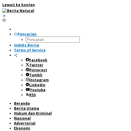
Lewati ke konten
Pencarian
Indeks Berita
Terms of Service
Facebook
Twitter
Pinterest
Tumblr
Instagram
Linkedin
Youtube
RSS
Beranda
Berita Utama
Hukum dan Kriminal
Nasional
Advertorial
Ekonomi