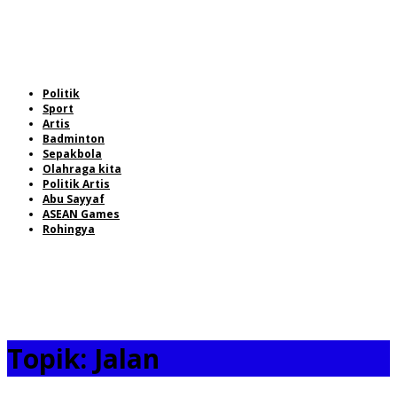
Politik
Sport
Artis
Badminton
Sepakbola
Olahraga kita
Politik Artis
Abu Sayyaf
ASEAN Games
Rohingya
Topik:
Jalan