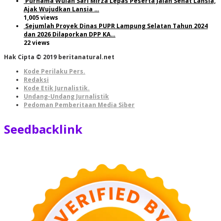
Purnama Wulan Sari Mirza Lepas Peserta Jalan Sehat Lansia,
Ajak Wujudkan Lansia …
1,005 views
Sejumlah Proyek Dinas PUPR Lampung Selatan Tahun 2024
dan 2026 Dilaporkan DPP KA…
22 views
Hak Cipta © 2019 beritanatural.net
Kode Perilaku Pers.
Redaksi
Kode Etik Jurnalistik.
Undang-Undang Jurnalistik
Pedoman Pemberitaan Media Siber
Seedbacklink