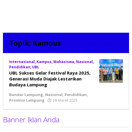
Topik:
Kampus
Internasional
,
Kampus
,
Mahasiswa
,
Nasional
,
Pendidikan
,
UBL
UBL Sukses Gelar Festival Raya 2025,
Generasi Muda Diajak Lestarikan
Budaya Lampung
Bandar Lampung
,
Nasional
,
Pendidikan
,
Provinsi Lampung
28 Maret 2025
oleh
BeritaNatural.net
Banner Iklan Anda