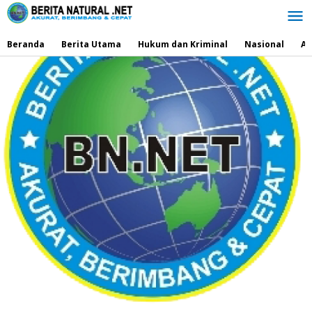
Lewati
ke
konten
Beranda
Berita Utama
Hukum dan Kriminal
Nasional
Ad