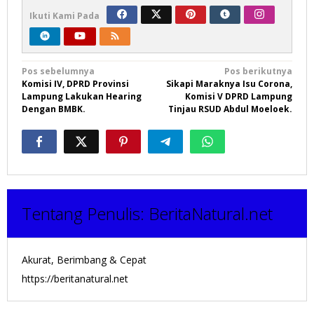
Ikuti Kami Pada
Navigasi
Pos sebelumnya
Pos berikutnya
Komisi IV, DPRD Provinsi
Sikapi Maraknya Isu Corona,
pos
Lampung Lakukan Hearing
Komisi V DPRD Lampung
Dengan BMBK.
Tinjau RSUD Abdul Moeloek.
Tentang Penulis:
BeritaNatural.net
Akurat, Berimbang & Cepat
https://beritanatural.net