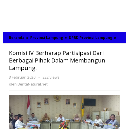
Beranda
»
Provinsi Lampung
»
DPRD Provinsi Lampung
»
Komis
IV
Berha
Komisi IV Berharap Partisipasi Dari
Partis
Dari
Berbagai Pihak Dalam Membangun
Berba
Lampung.
Pihak
Dalam
3 Februari 2020
oleh
-
222 views
Memb
BeritaNatural.net
oleh
BeritaNatural.net
Lampu