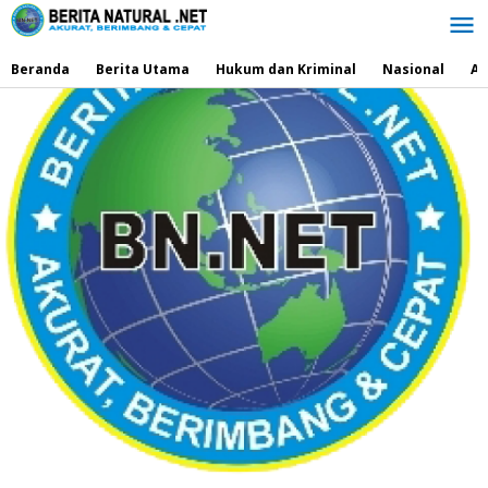
Lewati
ke
konten
Beranda
Berita Utama
Hukum dan Kriminal
Nasional
Ad